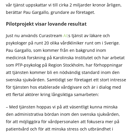
vår tjänst uppskattar vi till cirka 2 miljarder kronor årligen,
berättar Pau Gargallo, grundare av företaget.
Pilotprojekt visar lovande resultat
Just nu används Curastream
AI
:s tjänst av läkare och
psykologer på runt 20 olika vårdkliniker runt om i Sverige.
Pau Gargallo, som kommer från en bakgrund inom
medicinsk forskning på Karolinska Institutet och har arbetat
som PTP-psykolog på Region Stockholm, har förhoppningar
att tjänsten kommer bli en nödvändig standard inom den
svenska sjukvården. Samtidigt ser företaget ett stort intresse
för tjänsten hos etablerade vårdgivare och är i dialog med
ett flertal aktörer kring långsiktiga samarbeten:
– Med tjänsten hoppas vi på att väsentligt kunna minska
den administrativa bördan inom den svenska sjukvården,
för att möjliggöra för vårdpersonalen att fokusera mer på
patientvård och för att minska stress och utbrändhet i