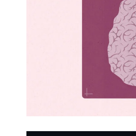
FORSKNING
Dödligheten i stroke har hal
2026-08-07