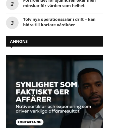
Förtroendet för sjukhusen ökar men
minskar för vården som helhet
Tolv nya operationssalar i drift – kan
bidra till kortare vårdköer
ANNONS