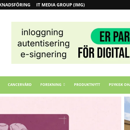
KNADSFÖRING
IT MEDIA GROUP (IMG)
CANCERVÅRD
FORSKNING
PRODUKTNYTT
PSYKISK OH