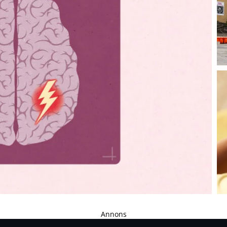
verats sedan...
Annons