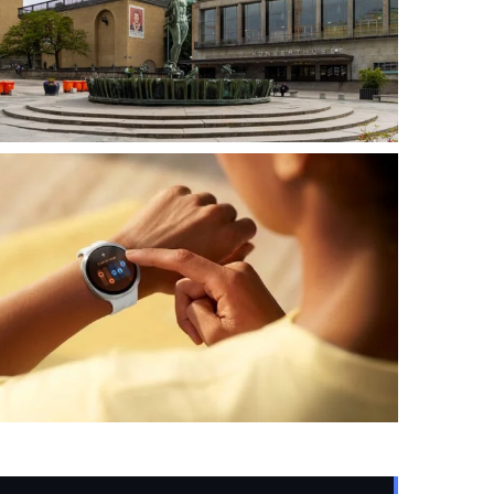
HÄLSA
Cigarrvärlden stämmer Göteborgs
Symfoniker för vårdslös...
2026-08-07
PRODUKTNYTT
Inför Stockholm Halvmaraton: Sex av tio...
2026-08-07