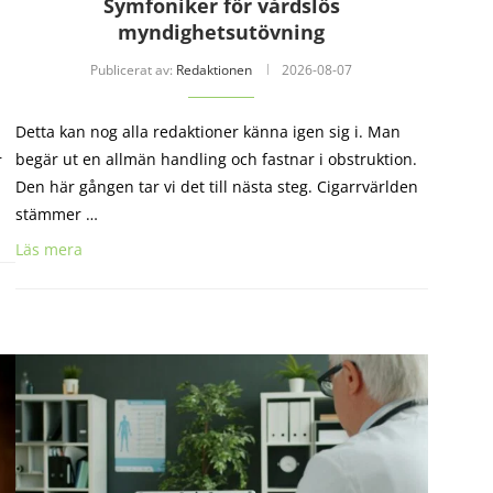
Symfoniker för vårdslös
myndighetsutövning
Publicerat av:
Redaktionen
2026-08-07
Detta kan nog alla redaktioner känna igen sig i. Man
begär ut en allmän handling och fastnar i obstruktion.
r
Den här gången tar vi det till nästa steg. Cigarrvärlden
stämmer …
Läs mera