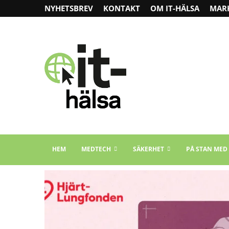
NYHETSBREV
KONTAKT
OM IT-HÄLSA
MAR
HEM
MEDTECH
SÄKERHET
PÅ STAN MED