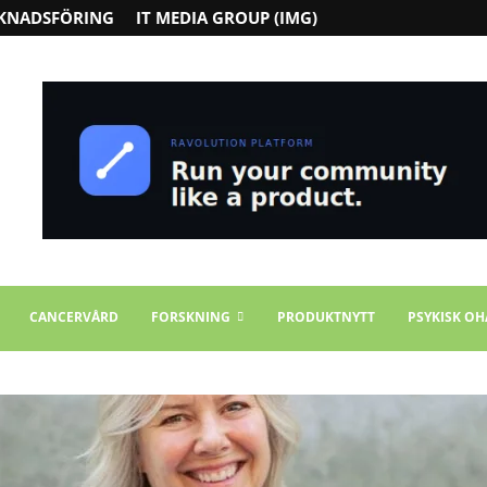
KNADSFÖRING
IT MEDIA GROUP (IMG)
CANCERVÅRD
FORSKNING
PRODUKTNYTT
PSYKISK OH