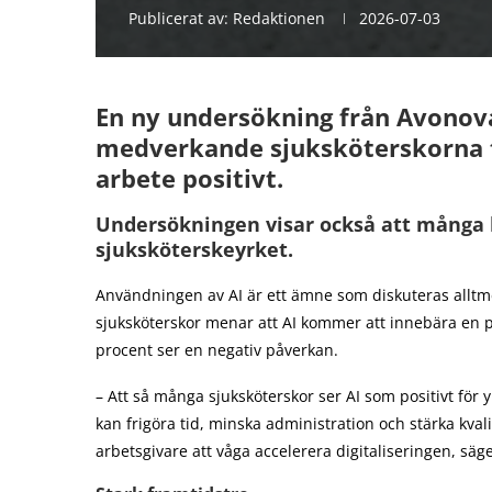
Publicerat av:
Redaktionen
2026-07-03
En ny undersökning från Avonova
medverkande sjuksköterskorna t
arbete positivt.
Undersökningen visar också att många h
sjuksköterskeyrket.
Användningen av AI är ett ämne som diskuteras alltme
sjuksköterskor menar att AI kommer att innebära en 
procent ser en negativ påverkan.
– Att så många sjuksköterskor ser AI som positivt för yr
kan frigöra tid, minska administration och stärka kvalit
arbetsgivare att våga accelerera digitaliseringen, sä