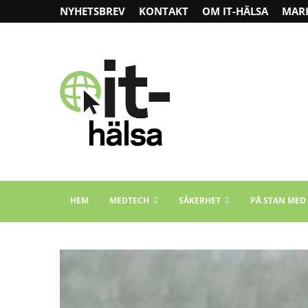
NYHETSBREV
KONTAKT
OM IT-HÄLSA
MAR
HEM
MEDTECH
SÄKERHET
PÅ STAN MED