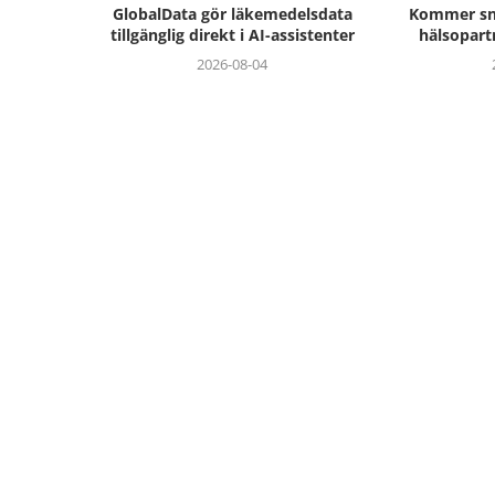
GlobalData gör läkemedelsdata
Kommer sna
tillgänglig direkt i AI-assistenter
hälsopart
2026-08-04