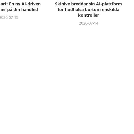
rt: En ny AI-driven
Skinive breddar sin AI-plattform
ner på din handled
för hudhälsa bortom enskilda
kontroller
2026-07-15
2026-07-14