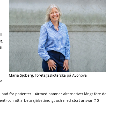
ll
t.
tt
Maria Sjöberg, företagssköterska på Avonova
ta
lnad för patienter. Därmed hamnar alternativet långt före de
cent) och att arbeta självständigt och med stort ansvar (10