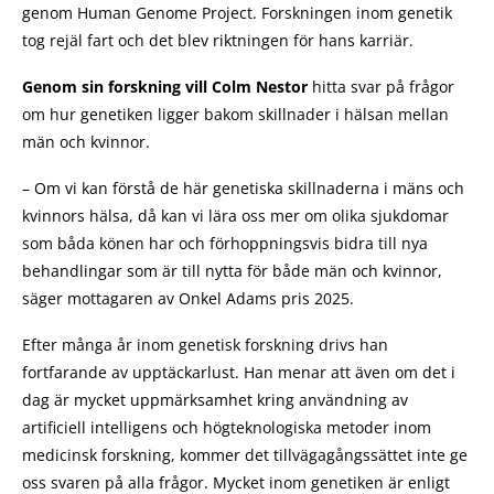
genom Human Genome Project. Forskningen inom genetik
tog rejäl fart och det blev riktningen för hans karriär.
Genom sin forskning vill Colm Nestor
hitta svar på frågor
om hur genetiken ligger bakom skillnader i hälsan mellan
män och kvinnor.
– Om vi kan förstå de här genetiska skillnaderna i mäns och
kvinnors hälsa, då kan vi lära oss mer om olika sjukdomar
som båda könen har och förhoppningsvis bidra till nya
behandlingar som är till nytta för både män och kvinnor,
säger mottagaren av Onkel Adams pris 2025.
Efter många år inom genetisk forskning drivs han
fortfarande av upptäckarlust. Han menar att även om det i
dag är mycket uppmärksamhet kring användning av
artificiell intelligens och högteknologiska metoder inom
medicinsk forskning, kommer det tillvägagångssättet inte ge
oss svaren på alla frågor. Mycket inom genetiken är enligt