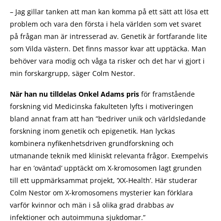
– Jag gillar tanken att man kan komma på ett sätt att lösa ett
problem och vara den första i hela världen som vet svaret
på frågan man är intresserad av. Genetik är fortfarande lite
som Vilda västern. Det finns massor kvar att upptäcka. Man
behöver vara modig och våga ta risker och det har vi gjort i
min forskargrupp, säger Colm Nestor.
När han nu tilldelas Onkel Adams pris
för framstående
forskning vid Medicinska fakulteten lyfts i motiveringen
bland annat fram att han ”bedriver unik och världsledande
forskning inom genetik och epigenetik. Han lyckas
kombinera nyfikenhetsdriven grundforskning och
utmanande teknik med kliniskt relevanta frågor. Exempelvis
har en ’oväntad’ upptäckt om X-kromosomen lagt grunden
till ett uppmärksammat projekt, ’XX-Health’. Här studerar
Colm Nestor om X-kromosomens mysterier kan förklara
varför kvinnor och män i så olika grad drabbas av
infektioner och autoimmuna sjukdomar.”