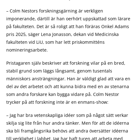
– Colm Nestors forskningsgärning är verkligen
imponerande, därtill är han oerhört uppskattad som lärare
på fakulteten. Det är så roligt att han föräras Onkel Adams
pris 2025, säger Lena Jonasson, dekan vid Medicinska
fakulteten vid LiU, som har lett priskommitténs
nomineringsarbete.
Pristagaren själv beskriver att forskning vilar på en bred,
stabil grund som läggs långsamt, genom tusentals
människors ansträngningar. Han är väldigt glad att vara en
del av det arbetet och att kunna bidra med en av stenarna
som andra forskare kan bygga vidare på. Colm Nestor
trycker på att forskning inte är en enmans-show:
– Jag har bra vetenskapliga idéer som på något sätt verkar
skilja sig lite från hur andra tänker. Men för att de idéerna
ska bli framgångsrika behövs att andra översätter idéerna
till verklighet i labbet. Jag har haft turen att arbeta med