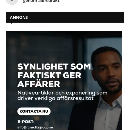
genom äldredräkt
ANNONS