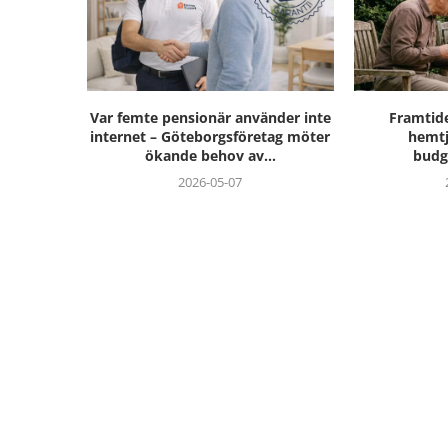
Var femte pensionär använder inte
Framtid
internet – Göteborgsföretag möter
hemtj
ökande behov av...
budg
2026-05-07