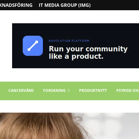
KNADSFÖRING
IT MEDIA GROUP (IMG)
CANCERVÅRD
FORSKNING
PRODUKTNYTT
PSYKISK OH