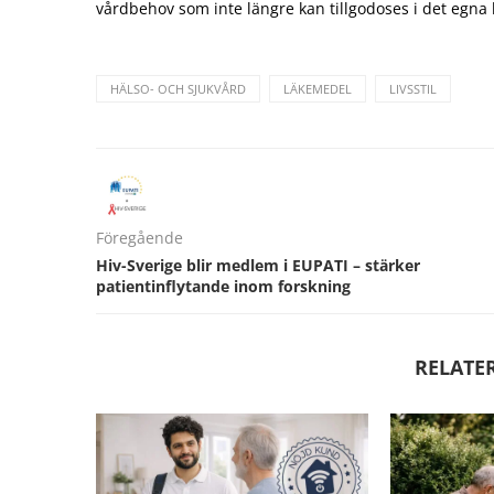
vårdbehov som inte längre kan tillgodoses i det egn
HÄLSO- OCH SJUKVÅRD
LÄKEMEDEL
LIVSSTIL
Föregående
Hiv-Sverige blir medlem i EUPATI – stärker
patientinflytande inom forskning
RELATE