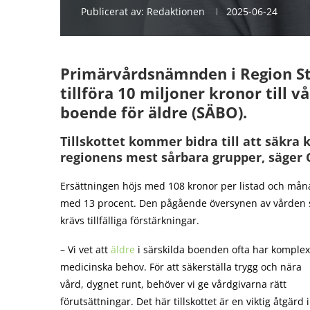
Publicerat av:
Redaktionen
2025-06-24
Primärvårdsnämnden i Region St
tillföra 10 miljoner kronor till v
boende för äldre (SÄBO).
Tillskottet kommer bidra till att säkra 
regionens mest sårbara grupper, säger C
Ersättningen höjs med 108 kronor per listad och månad
med 13 procent. Den pågående översynen av vården syf
krävs tillfälliga förstärkningar.
– Vi vet att
äldre
i särskilda boenden ofta har komple
medicinska behov. För att säkerställa trygg och nära
vård, dygnet runt, behöver vi ge vårdgivarna rätt
förutsättningar. Det här tillskottet är en viktig åtgärd i