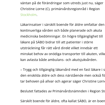
väntan på de förändringar som utreds just nu, säger
Christine Lorne (C), primärvårdsregionråd i Region
Stockholm
.
Läkarinsatser i särskilt boende för äldre omfattar den
kontinuerliga vården och både planerade och akuta
medicinska bedömningar. En högre tillgänglighet till
läkare på SÄBO bidrar till att patienter i större
utsträckning får rätt vård direkt vilket innebär ett
minskat behov av onödiga transporter till akuten, vilk
kan avlasta både ambulans- och akutsjukvården.
– Trygg och tillgänglig läkarvård med en fast läkare i 
den enskilda äldre och dess närstående men också för 
tar behoven på allvar och agerar säger Christine Lorne
Beslutet fattades av Primärvårdsnämnden i Region St
Särskilt boende för äldre, ofta kallat SÄBO, är en 