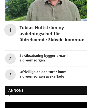
Tobias Hultström ny
avdelningschef för
äldreboende Skövde kommun
Språksatsning bygger broar i
äldreomsorgen
Ofrivilliga delade turer inom
äldreomsorgen avskaffade
ANNONS