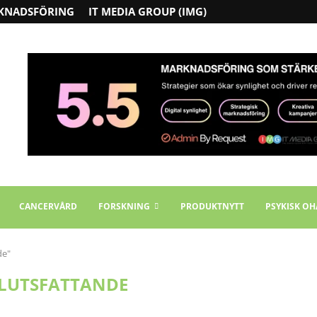
KNADSFÖRING
IT MEDIA GROUP (IMG)
CANCERVÅRD
FORSKNING
PRODUKTNYTT
PSYKISK OH
de"
LUTSFATTANDE