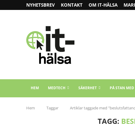
NYHETSBREV
KONTAKT
OM IT-HÄLSA
MAR
HEM
MEDTECH
SÄKERHET
PÅ STAN MED
Hem
Taggar
Artiklar taggade med "beslutsfattan
TAGG:
BES