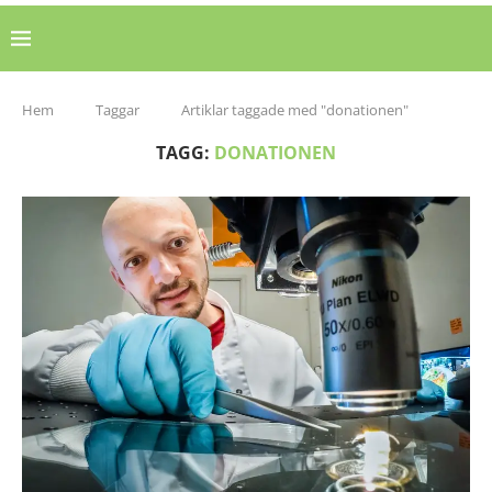
Hem
Taggar
Artiklar taggade med "donationen"
TAGG:
DONATIONEN