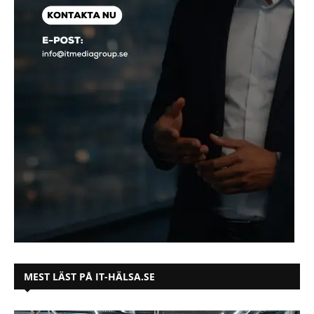
MEST LÄST PÅ IT-HÄLSA.SE