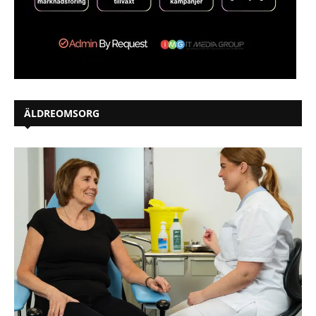
ÄLDREOMSORG