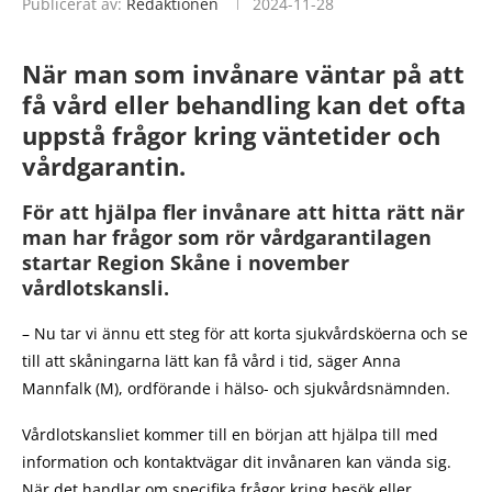
Publicerat av:
Redaktionen
2024-11-28
När man som invånare väntar på att
få vård eller behandling kan det ofta
uppstå frågor kring väntetider och
vårdgarantin.
För att hjälpa fler invånare att hitta rätt när
man har frågor som rör vårdgarantilagen
startar Region Skåne i november
vårdlotskansli.
– Nu tar vi ännu ett steg för att korta sjukvårdsköerna och se
till att skåningarna lätt kan få vård i tid, säger Anna
Mannfalk (M), ordförande i hälso- och sjukvårdsnämnden.
Vårdlotskansliet kommer till en början att hjälpa till med
information och kontaktvägar dit invånaren kan vända sig.
När det handlar om specifika frågor kring besök eller