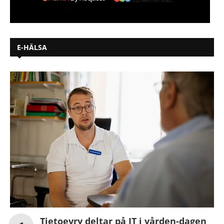
E-HÄLSA
Tietoevry deltar på IT i vården-dagen