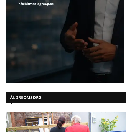
ÄLDREOMSORG