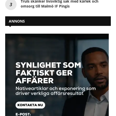
Truls skänker livsviktig sak med kärlek och
omsorg till Malmö IF Pingis
ANNONS