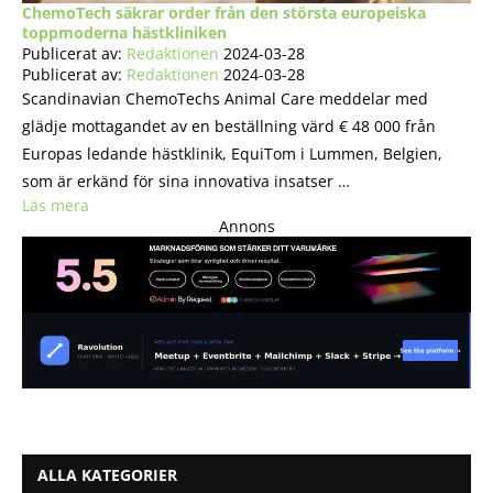
ChemoTech säkrar order från den största europeiska
toppmoderna hästkliniken
Publicerat av:
Redaktionen
2024-03-28
Publicerat av:
Redaktionen
2024-03-28
Scandinavian ChemoTechs Animal Care meddelar med
glädje mottagandet av en beställning värd € 48 000 från
Europas ledande hästklinik, EquiTom i Lummen, Belgien,
som är erkänd för sina innovativa insatser …
Läs mera
Annons
ALLA KATEGORIER