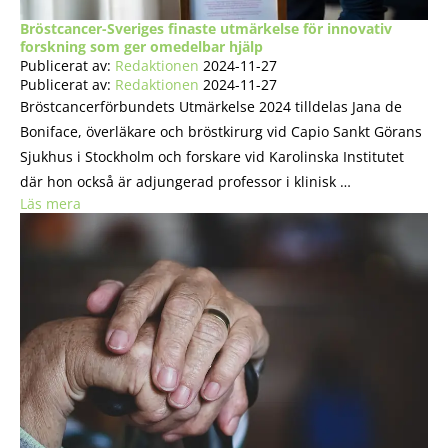
Bröstcancer-Sveriges finaste utmärkelse för innovativ
forskning som ger omedelbar hjälp
Publicerat av:
Redaktionen
2024-11-27
Publicerat av:
Redaktionen
2024-11-27
Bröstcancerförbundets Utmärkelse 2024 tilldelas Jana de
Boniface, överläkare och bröstkirurg vid Capio Sankt Görans
Sjukhus i Stockholm och forskare vid Karolinska Institutet
där hon också är adjungerad professor i klinisk …
Läs mera