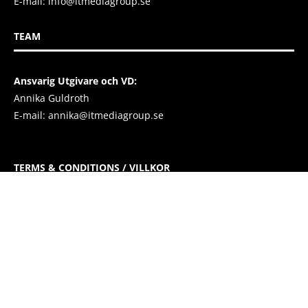
E-mail:
info@itmediagroup.se
TEAM
Ansvarig Utgivare och VD:
Annika Guldroth
E-mail:
annika@itmediagroup.se
TERMS & CONDITIONS / VILLKOR
IT MEDIA GROUP SVERIGE AB Integritetspolicy