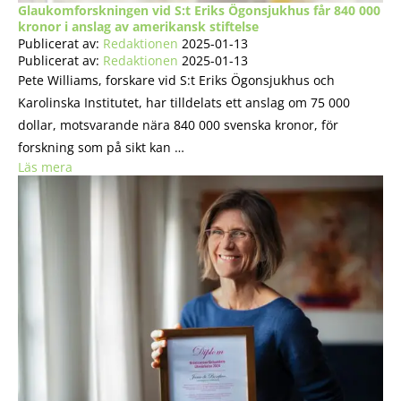
Glaukomforskningen vid S:t Eriks Ögonsjukhus får 840 000
kronor i anslag av amerikansk stiftelse
Publicerat av:
Redaktionen
2025-01-13
Publicerat av:
Redaktionen
2025-01-13
Pete Williams, forskare vid S:t Eriks Ögonsjukhus och
Karolinska Institutet, har tilldelats ett anslag om 75 000
dollar, motsvarande nära 840 000 svenska kronor, för
forskning som på sikt kan …
Läs mera