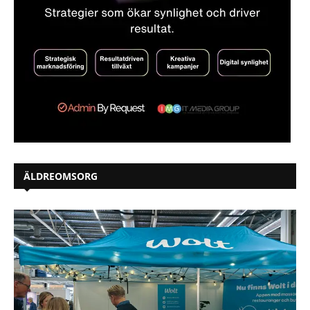
ÄLDREOMSORG