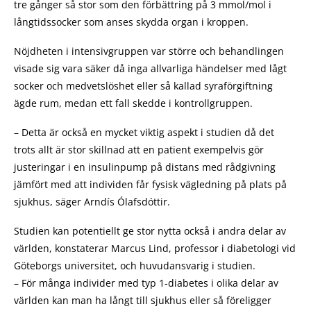
tre gånger så stor som den förbättring på 3 mmol/mol i
långtidssocker som anses skydda organ i kroppen.
Nöjdheten i intensivgruppen var större och behandlingen
visade sig vara säker då inga allvarliga händelser med lågt
socker och medvetslöshet eller så kallad syraförgiftning
ägde rum, medan ett fall skedde i kontrollgruppen.
– Detta är också en mycket viktig aspekt i studien då det
trots allt är stor skillnad att en patient exempelvis gör
justeringar i en insulinpump på distans med rådgivning
jämfört med att individen får fysisk vägledning på plats på
sjukhus, säger Arndís Ólafsdóttir.
Studien kan potentiellt ge stor nytta också i andra delar av
världen, konstaterar Marcus Lind, professor i diabetologi vid
Göteborgs universitet, och huvudansvarig i studien.
– För många individer med typ 1-diabetes i olika delar av
världen kan man ha långt till sjukhus eller så föreligger