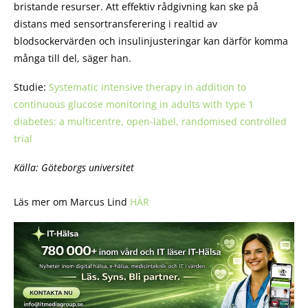
bristande resurser. Att effektiv rådgivning kan ske på
distans med sensortransferering i realtid av
blodsockervärden och insulinjusteringar kan därför komma
många till del, säger han.
Studie:
Systematic intensive therapy in addition to
continuous glucose monitoring in adults with type 1
diabetes: a multicentre, open-label, randomised controlled
trial
Källa: Göteborgs universitet
Läs mer om Marcus Lind
HÄR