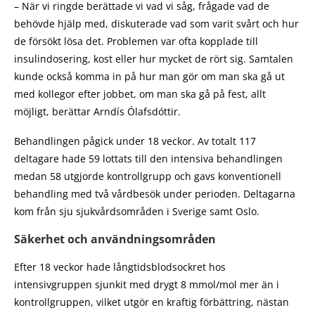
– När vi ringde berättade vi vad vi såg, frågade vad de
behövde hjälp med, diskuterade vad som varit svårt och hur
de försökt lösa det. Problemen var ofta kopplade till
insulindosering, kost eller hur mycket de rört sig. Samtalen
kunde också komma in på hur man gör om man ska gå ut
med kollegor efter jobbet, om man ska gå på fest, allt
möjligt, berättar Arndís Ólafsdóttir.
Behandlingen pågick under 18 veckor. Av totalt 117
deltagare hade 59 lottats till den intensiva behandlingen
medan 58 utgjorde kontrollgrupp och gavs konventionell
behandling med två vårdbesök under perioden. Deltagarna
kom från sju sjukvårdsområden i Sverige samt Oslo.
Säkerhet och användningsområden
Efter 18 veckor hade långtidsblodsockret hos
intensivgruppen sjunkit med drygt 8 mmol/mol mer än i
kontrollgruppen, vilket utgör en kraftig förbättring, nästan