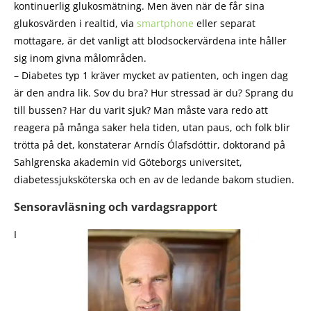
kontinuerlig glukosmätning. Men även när de får sina
glukosvärden i realtid, via
smartphone
eller separat
mottagare, är det vanligt att blodsockervärdena inte håller
sig inom givna målområden.
– Diabetes typ 1 kräver mycket av patienten, och ingen dag
är den andra lik. Sov du bra? Hur stressad är du? Sprang du
till bussen? Har du varit sjuk? Man måste vara redo att
reagera på många saker hela tiden, utan paus, och folk blir
trötta på det, konstaterar Arndís Ólafsdóttir, doktorand på
Sahlgrenska akademin vid Göteborgs universitet,
diabetessjuksköterska och en av de ledande bakom studien.
Sensoravläsning och vardagsrapport
I