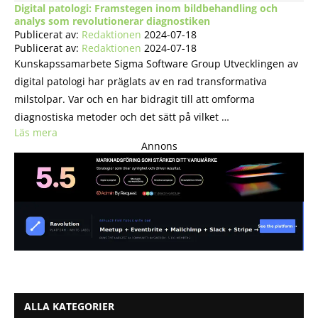
Digital patologi: Framstegen inom bildbehandling och
analys som revolutionerar diagnostiken
Publicerat av:
Redaktionen
2024-07-18
Publicerat av:
Redaktionen
2024-07-18
Kunskapssamarbete Sigma Software Group Utvecklingen av
digital patologi har präglats av en rad transformativa
milstolpar. Var och en har bidragit till att omforma
diagnostiska metoder och det sätt på vilket …
Läs mera
Annons
ALLA KATEGORIER