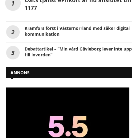
CGI:s tjänst eFrikort är nu anslutet till
1177
Kramfors först i Västernorrland med säker digital
kommunikation
Debattartikel – ”Min vård Gävleborg lever inte upp
till lovorden”
ANNONS