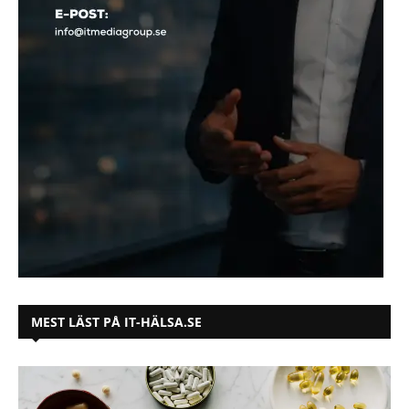
MEST LÄST PÅ IT-HÄLSA.SE