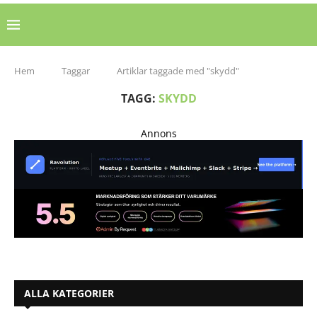
Hem
Taggar
Artiklar taggade med "skydd"
TAGG:
SKYDD
Annons
ALLA KATEGORIER