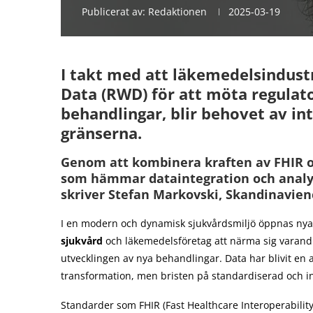
Publicerat av:
Redaktionen
2025-03-19
I takt med att läkemedelsindust
Data (RWD) för att möta regulat
behandlingar, blir behovet av int
gränserna.
Genom att kombinera kraften av FHIR 
som hämmar dataintegration och analys
skriver Stefan Markovski, Skandinavien
I en modern och dynamisk sjukvårdsmiljö öppnas nya
sjukvård
och läkemedelsföretag att närma sig varand
utvecklingen av nya behandlingar. Data har blivit en 
transformation, men bristen på standardiserad och int
Standarder som FHIR (Fast Healthcare Interoperabil