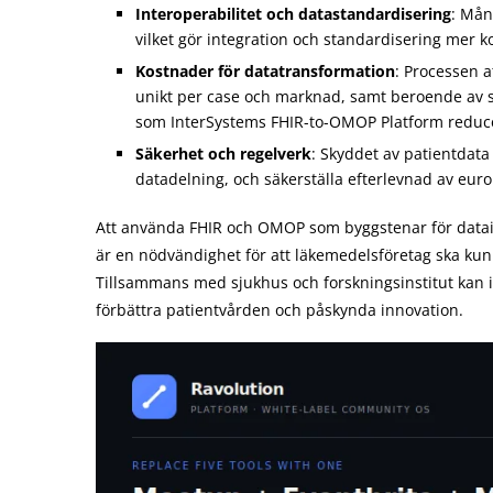
Interoperabilitet och datastandardisering
: Mån
vilket gör integration och standardisering mer 
Kostnader för datatransformation
: Processen 
unikt per case och marknad, samt beroende av spe
som InterSystems FHIR-to-OMOP Platform reduce
Säkerhet och regelverk
: Skyddet av patientdata
datadelning, och säkerställa efterlevnad av eu
Att använda FHIR och OMOP som byggstenar för dataint
är en nödvändighet för att läkemedelsföretag ska kunn
Tillsammans med sjukhus och forskningsinstitut kan 
förbättra patientvården och påskynda innovation.