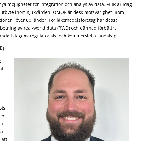
möjligheter för integration och analys av data. FHIR är idag
onsutbyte inom sjukvården, OMOP är dess motsvarighet inom
tioner i över 80 länder. För läkemedelsföretag har dessa
arbetning av real-world data (RWD) och därmed förbättra
rande i dagens regulatoriska och kommersiella landskap.
E)
g
nt
e
ots
ter
ra
ta
 att