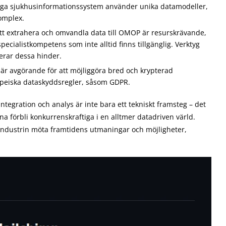
ga sjukhusinformationssystem använder unika datamodeller,
komplex.
att extrahera och omvandla data till OMOP är resurskrävande,
cialistkompetens som inte alltid finns tillgänglig. Verktyg
rar dessa hinder.
 är avgörande för att möjliggöra bred och krypterad
ropeiska dataskyddsregler, såsom GDPR.
egration och analys är inte bara ett tekniskt framsteg – det
a förbli konkurrenskraftiga i en alltmer datadriven värld.
industrin möta framtidens utmaningar och möjligheter,