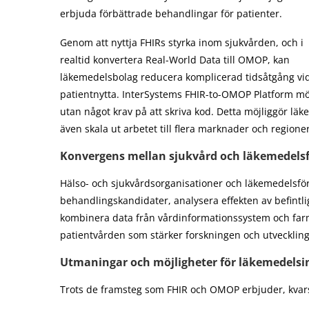
erbjuda förbättrade behandlingar för patienter.
Genom att nyttja FHIRs styrka inom sjukvården, och i
realtid konvertera Real-World Data till OMOP, kan
läkemedelsbolag reducera komplicerad tidsåtgång vid 
patientnytta. InterSystems FHIR-to-OMOP Platform mö
utan något krav på att skriva kod. Detta möjliggör lä
även skala ut arbetet till flera marknader och region
Konvergens mellan sjukvård och läkemedels
Hälso- och sjukvårdsorganisationer och läkemedelsföre
behandlingskandidater, analysera effekten av befintl
kombinera data från vårdinformationssystem och far
patientvården som stärker forskningen och utvecklin
Utmaningar och möjligheter för läkemedelsin
Trots de framsteg som FHIR och OMOP erbjuder, kvar