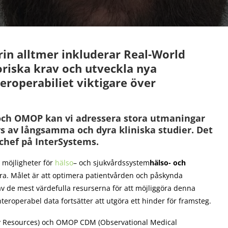
rin alltmer inkluderar Real-World
oriska krav och utveckla nya
eroperabiliet viktigare över
och OMOP kan vi adressera stora utmaningar
 av långsamma och dyra kliniska studier. Det
chef på InterSystems.
 möjligheter för
hälso
– och sjukvårdssystem
hälso- och
ra. Målet är att optimera patientvården och påskynda
av de mest värdefulla resurserna för att möjliggöra denna
eroperabel data fortsätter att utgöra ett hinder för framsteg.
ity Resources) och OMOP CDM (Observational Medical