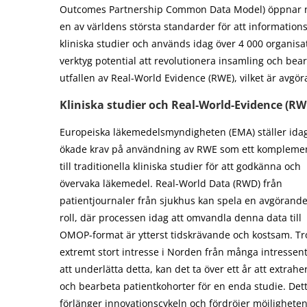
Outcomes Partnership Common Data Model) öppnar nya 
en av världens största standarder för att informati
kliniska studier och används idag över 4 000 organisa
verktyg potential att revolutionera insamling och be
utfallen av Real-World Evidence (RWE), vilket är avgö
Kliniska studier och Real-World-Evidence (RW
Europeiska läkemedelsmyndigheten (EMA) ställer ida
ökade krav på användning av RWE som ett kompleme
till traditionella kliniska studier för att godkänna och
övervaka läkemedel. Real-World Data (RWD) från
patientjournaler från sjukhus kan spela en avgörand
roll, där processen idag att omvandla denna data till
OMOP-format är ytterst tidskrävande och kostsam. Tr
extremt stort intresse i Norden från många intressen
att underlätta detta, kan det ta över ett år att extrahe
och bearbeta patientkohorter för en enda studie. Det
förlänger innovationscykeln och fördröjer möjligheten