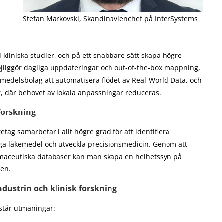
Stefan Markovski, Skandinavienchef på InterSystems
kliniska studier, och på ett snabbare sätt skapa högre
jliggör dagliga uppdateringar och out-of-the-box mappning,
kemedelsbolag att automatisera flödet av Real-World Data, och
er, där behovet av lokala anpassningar reduceras.
forskning
tag samarbetar i allt högre grad för att identifiera
iga läkemedel och utveckla precisionsmedicin. Genom att
maceutiska databaser kan man skapa en helhetssyn på
gen.
dustrin och klinisk forskning
står utmaningar: