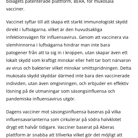
bolagets patenterade plattform, BERA, för mukosala
vacciner.
Vaccinet syftar till att skapa ett starkt immunologiskt skydd
direkt i luftvägarna, vilket är den huvudsakliga
infektionsvägen för influensavirus. Genom att vaccinera via
slemhinnorna i luftvägarna hindrar man inte bara
patogener från att ta sig in i kroppen, utan skapar även ett
lokalt skydd som kraftigt minskar eller helt tar bort närvaron
av virus och bakterier vilket minskar smittspridningen. Detta
mukosala skydd skyddar därmed inte bara den vaccinerade
individen, utan även omgivningen, och erbjuder en effektiv
lösning på de utmaningar som säsongsinfluensa och
pandemiska influensavirus utgör.
Dagens vacciner mot säsongsinfluensa baseras på vilka
influensavarianterna som cirkulerar på södra halvklotet
drygt ett halvår tidigare. Vacciner baserat på Aberas
plattform är snabba att tillverka vilket gör det möjligt att