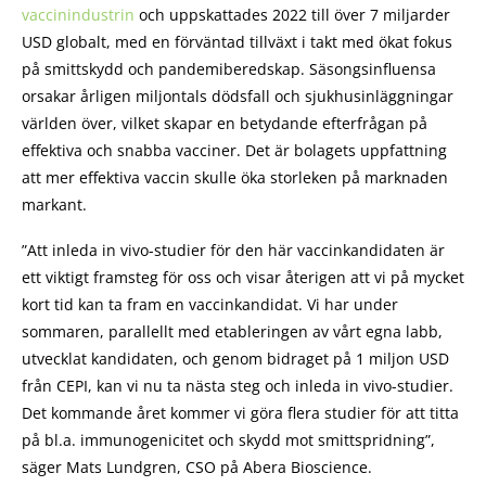
vaccinindustrin
och uppskattades 2022 till över 7 miljarder
USD globalt, med en förväntad tillväxt i takt med ökat fokus
på smittskydd och pandemiberedskap. Säsongsinfluensa
orsakar årligen miljontals dödsfall och sjukhusinläggningar
världen över, vilket skapar en betydande efterfrågan på
effektiva och snabba vacciner. Det är bolagets uppfattning
att mer effektiva vaccin skulle öka storleken på marknaden
markant.
”Att inleda in vivo-studier för den här vaccinkandidaten är
ett viktigt framsteg för oss och visar återigen att vi på mycket
kort tid kan ta fram en vaccinkandidat. Vi har under
sommaren, parallellt med etableringen av vårt egna labb,
utvecklat kandidaten, och genom bidraget på 1 miljon USD
från CEPI, kan vi nu ta nästa steg och inleda in vivo-studier.
Det kommande året kommer vi göra flera studier för att titta
på bl.a. immunogenicitet och skydd mot smittspridning”,
säger Mats Lundgren, CSO på Abera Bioscience.