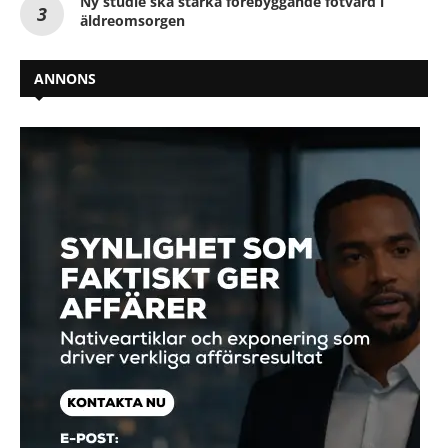
Ny studie ska stärka förebyggande fotvård i
äldreomsorgen
ANNONS