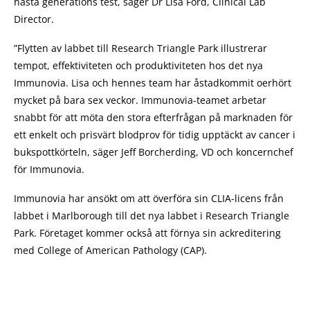
nästa generations test, säger Dr Lisa Ford, Clinical Lab
Director.
”Flytten av labbet till Research Triangle Park illustrerar
tempot, effektiviteten och produktiviteten hos det nya
Immunovia. Lisa och hennes team har åstadkommit oerhört
mycket på bara sex veckor. Immunovia-teamet arbetar
snabbt för att möta den stora efterfrågan på marknaden för
ett enkelt och prisvärt blodprov för tidig upptäckt av cancer i
bukspottkörteln, säger Jeff Borcherding, VD och koncernchef
för Immunovia.
Immunovia har ansökt om att överföra sin CLIA-licens från
labbet i Marlborough till det nya labbet i Research Triangle
Park. Företaget kommer också att förnya sin ackreditering
med College of American Pathology (CAP).