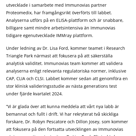
utvecklade i samarbete med Immunovias partner
Proteomedix, har framgångsrikt överförts till labbet.
Analyserna utförs på en ELISA-plattform och är snabbare,
billigare samt mindre arbetsintensiva än Immunovias
tidigare egenutvecklade IMMray plattform.
Under ledning av Dr. Lisa Ford, kommer teamet i Research
Triangle Park närmast att fokusera på att säkerställa
analytisk validitet. Immunovias team kommer att validera
analyserna enligt relevanta regulatoriska normer, inklusive
CAP, CLIA och CLSI. Labbet kommer sedan att genomföra en
stor klinisk valideringsstudie av nästa generations test
under fjärde kvartalet 2024.
”Vi är glada över att kunna meddela att vårt nya labb är
bemannat och fullt i drift. Vi har rekryterat två skickliga
forskare, Dr. Robyn Pescatore och Dillon Josey, som kommer
att fokusera på den fortsatta utvecklingen av Immunovias