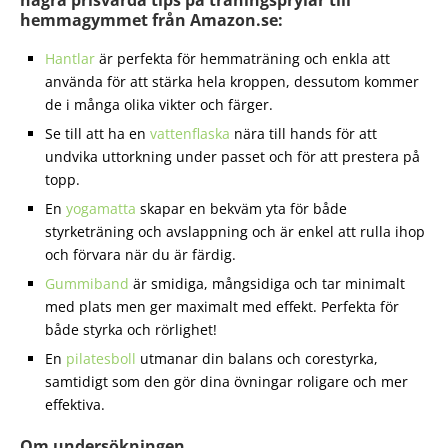
några prisvärda tips på träningsprylar till
hemmagymmet från Amazon.se:
Hantlar
är perfekta för hemmaträning och enkla att
använda för att stärka hela kroppen, dessutom kommer
de i många olika vikter och färger.
Se till att ha en
vattenflaska
nära till hands för att
undvika uttorkning under passet och för att prestera på
topp.
En
yogamatta
skapar en bekväm yta för både
styrketräning och avslappning och är enkel att rulla ihop
och förvara när du är färdig.
Gummiband
är smidiga, mångsidiga och tar minimalt
med plats men ger maximalt med effekt. Perfekta för
både styrka och rörlighet!
En
pilatesboll
utmanar din balans och corestyrka,
samtidigt som den gör dina övningar roligare och mer
effektiva.
Om undersökningen