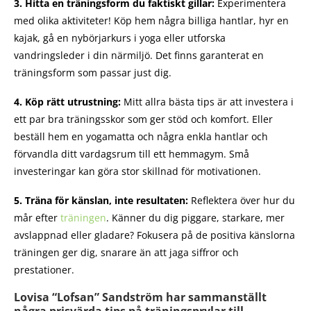
3.
Hitta en träningsform du faktiskt gillar:
Experimentera
med olika aktiviteter! Köp hem några billiga hantlar, hyr en
kajak, gå en nybörjarkurs i yoga eller utforska
vandringsleder i din närmiljö. Det finns garanterat en
träningsform som passar just dig.
4.
Köp rätt utrustning:
Mitt allra bästa tips är att investera i
ett par bra träningsskor som ger stöd och komfort. Eller
beställ hem en yogamatta och några enkla hantlar och
förvandla ditt vardagsrum till ett hemmagym. Små
investeringar kan göra stor skillnad för motivationen.
5.
Träna för känslan, inte resultaten:
Reflektera över hur du
mår efter
träningen
. Känner du dig piggare, starkare, mer
avslappnad eller gladare? Fokusera på de positiva känslorna
träningen ger dig, snarare än att jaga siffror och
prestationer.
Lovisa “Lofsan” Sandström
har
sammanställt