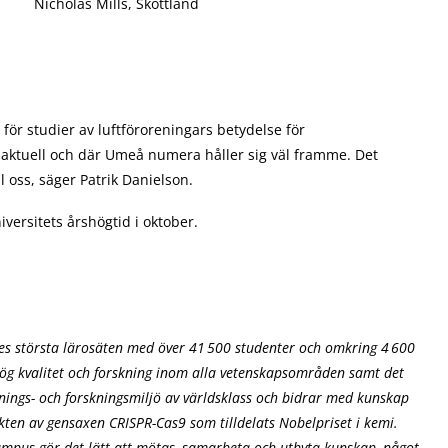
Nicholas Mills, Skottland
 för studier av luftföroreningars betydelse för
r aktuell och där Umeå numera håller sig väl framme. Det
l oss, säger Patrik Danielson.
ersitets årshögtid i oktober.
iges största lärosäten med över 41 500 studenter och omkring 4 600
ög kvalitet och forskning inom alla vetenskapsområden samt det
nings- och forskningsmiljö av världsklass och bidrar med kunskap
ten av gensaxen CRISPR-Cas9 som tilldelats Nobelpriset i kemi.
mpus gör det lätt att mötas, samarbeta och utbyta kunskap, något