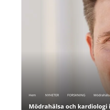
Hem
NYHETER
FORSKNING
Mödrahälsa
Mödrahälsa och kardiologi 