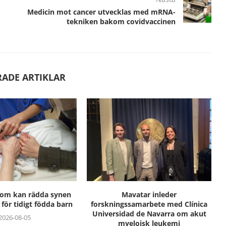
Medicin mot cancer utvecklas med mRNA-
tekniken bakom covidvaccinen
RADE ARTIKLAR
som kan rädda synen
Mavatar inleder
för tidigt födda barn
forskningssamarbete med Clínica
Universidad de Navarra om akut
2026-08-05
myeloisk leukemi