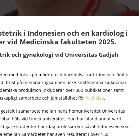
tetrik i Indonesien och en kardiolog i
er vid Medicinska fakulteten 2025.
rik och gynekologi vid Universitas Gadjah
den med fokus på mödra- och barnhälsa, nutrition och jämlik
vård, brist på mikronäringsämnen, icke-smittsamma sjukdomar
demiska produktion inkluderar över 300 publikationer samt
nskapligt samarbete och jämställdhet för
folkhälsa
.
gestalt i samarbete mellan hans hemuniversitet Universitas
lobal häls vid Umeå universitet. Han har bland annat varit
idigare studenter har idag professurer i såväl Indonesien som
na emellan Samarbetet har även resulterat i över 150