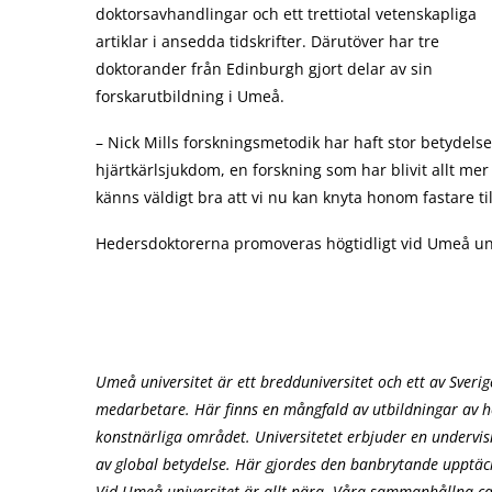
doktorsavhandlingar och ett trettiotal vetenskapliga
artiklar i ansedda tidskrifter. Därutöver har tre
doktorander från Edinburgh gjort delar av sin
forskarutbildning i Umeå.
– Nick Mills forskningsmetodik har haft stor betydelse
hjärtkärlsjukdom, en forskning som har blivit allt me
känns väldigt bra att vi nu kan knyta honom fastare til
Hedersdoktorerna promoveras högtidligt vid Umeå univ
Umeå universitet är ett bredduniversitet och ett av Sver
medarbetare. Här finns en mångfald av utbildningar av h
konstnärliga området. Universitetet erbjuder en undervis
av global betydelse. Här gjordes den banbrytande upptäck
Vid Umeå universitet är allt nära. Våra sammanhållna ca