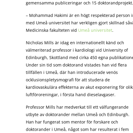
gemensamma publiceringar och 15 doktorandprojekt
– Mohammad Hakimi är en högt respekterad person i
med Umeå universitet har verkligen gjort skillnad såvä
Medicinska fakulteten vid
Umeå universitet
.
Nicholas Mills är idag en internationellt känd och
välmeriterad professor i kardiologi vid University of
Edinburgh, Skottland med cirka 450 egna publikation
Under sin tid som doktorand vistades han vid flera
tillfällen i Umeå, där han introducerade venös
ocklusionspletysmografi för att studera de
kardiovaskulära effekterna av akut exponering för oli
luftföroreningar, i första hand dieselavgaser.
Professor Mills har medverkat till ett välfungerande
utbyte av doktorander mellan Umeå och Edinburgh.
Han har fungerat som mentor för forskare och
doktorander i Umeå, något som har resulterat i fem