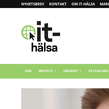
NYHETSBREV
KONTAKT
OM IT-HÄLSA
MAR
HEM
MEDTECH
SÄKERHET
PÅ STAN MED