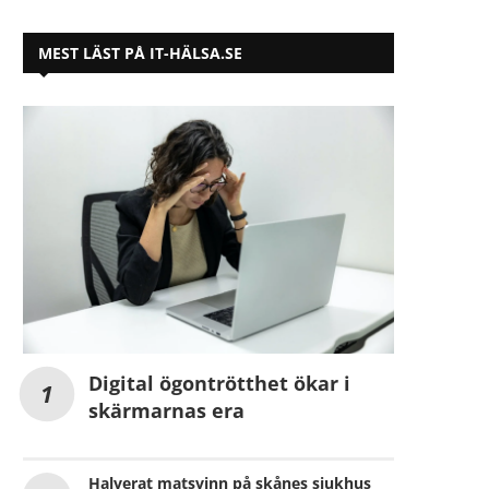
MEST LÄST PÅ IT-HÄLSA.SE
Digital ögontrötthet ökar i
skärmarnas era
Halverat matsvinn på skånes sjukhus