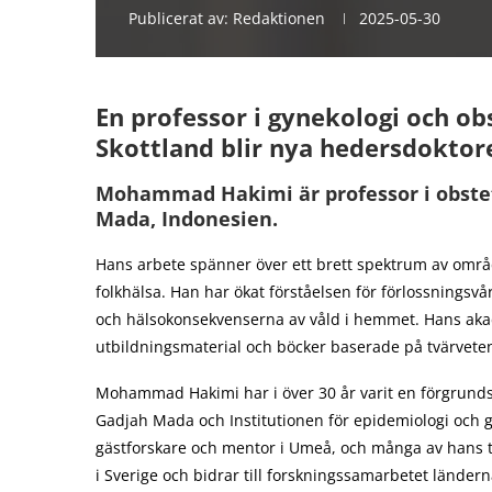
Publicerat av:
Redaktionen
2025-05-30
En professor i gynekologi och obs
Skottland blir nya hedersdoktor
Mohammad Hakimi är professor i obstet
Mada, Indonesien.
Hans arbete spänner över ett brett spektrum av områ
folkhälsa. Han har ökat förståelsen för förlossnings
och hälsokonsekvenserna av våld i hemmet. Hans aka
utbildningsmaterial och böcker baserade på tvärvete
Mohammad Hakimi har i över 30 år varit en förgrunds
Gadjah Mada och Institutionen för epidemiologi och g
gästforskare och mentor i Umeå, och många av hans t
i Sverige och bidrar till forskningssamarbetet länder