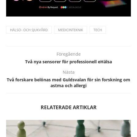
HÄLSO- OCH SJUKVÅRD
MEDICINTEKNIK
TECH
Föregående
Två nya sensorer för professionell eHälsa
Nästa
Två forskare belönas med Guldsvalan för sin forskning om
astma och allergi
RELATERADE ARTIKLAR