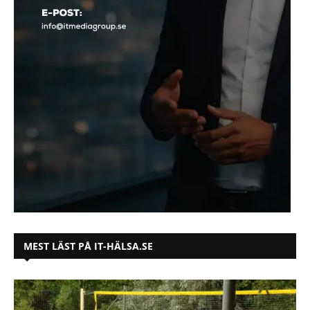
MEST LÄST PÅ IT-HÄLSA.SE