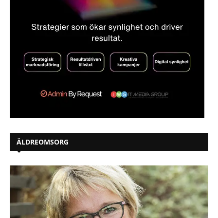
ÄLDREOMSORG