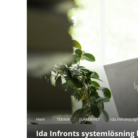
Hem
TEKNIK
SÄKERHET
Ida Infronts sy
Ida Infronts systemlösning b