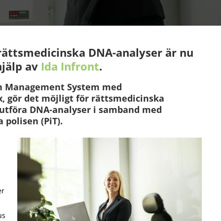
rättsmedicinska DNA-analyser är nu
hjälp av
Ida Infront
.
ion Management System med
 gör det möjligt för rättsmedicinska
t utföra DNA-analyser i samband med
 polisen (PiT).
er
us