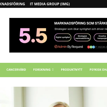
KNADSFÖRING
IT MEDIA GROUP (IMG)
CANCERVÅRD
FORSKNING
PRODUKTNYTT
PSYKISK OH