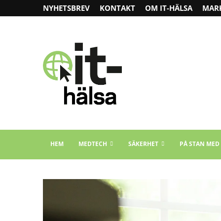
NYHETSBREV
KONTAKT
OM IT-HÄLSA
MAR
HEM
MEDTECH
SÄKERHET
PÅ STAN MED