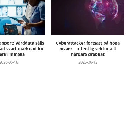
apport: Vårddata säljs
Cyberattacker fortsatt på höga
rad svart marknad för
nivåer – offentlig sektor allt
erkriminella
hårdare drabbat
2026-06-18
2026-06-12