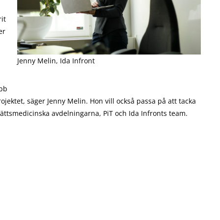
it
er
Jenny Melin, Ida Infront
obb
rojektet, säger Jenny Melin. Hon vill också passa på att tacka
 rättsmedicinska avdelningarna, PiT och Ida Infronts team.