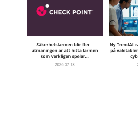
Säkerhetslarmen blir fler –
Ny TrendAI-r
utmaningen är att hitta larmen
på väletable
som verkligen spelar...
cyb
2026-07-13