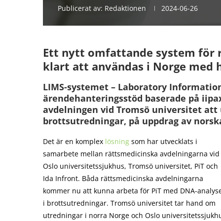
Publicerat av:
Redaktionen
2024-06-26
Ett nytt omfattande system för 
klart att användas i Norge med 
LIMS-systemet – Laboratory Informat
ärendehanteringsstöd baserade på iipax,
avdelningen vid Tromsö universitet at
brottsutredningar, på uppdrag av norska
Det är en komplex
lösning
som har utvecklats i
samarbete mellan rättsmedicinska avdelningarna vid
Oslo universitetssjukhus, Tromsö universitet, PiT och
Ida Infront. Båda rättsmedicinska avdelningarna
kommer nu att kunna arbeta för PiT med DNA-analys
i brottsutredningar. Tromsö universitet tar hand om
utredningar i norra Norge och Oslo universitetssjukh