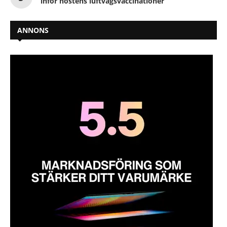
inför höstens luftvägsvaccinationer
ANNONS