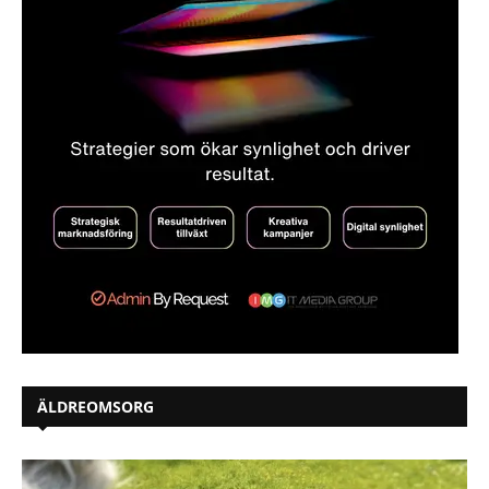
ÄLDREOMSORG