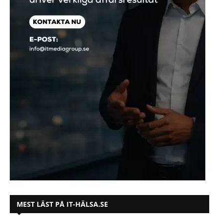
MEST LÄST PÅ IT-HÄLSA.SE