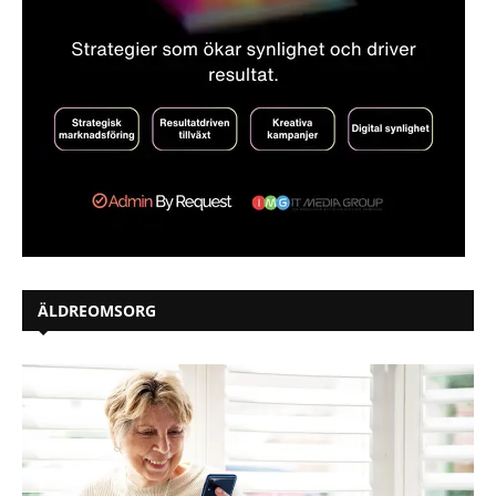
ÄLDREOMSORG