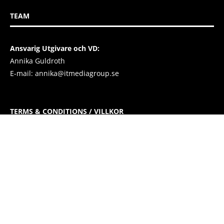
TEAM
Ansvarig Utgivare och VD:
Annika Guldroth
E-mail:
annika@itmediagroup.se
TERMS & CONDITIONS / VILLKOR
IT MEDIA GROUP SVERIGE AB Integritetspolicy