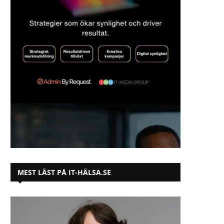
MEST LÄST PÅ IT-HÄLSA.SE