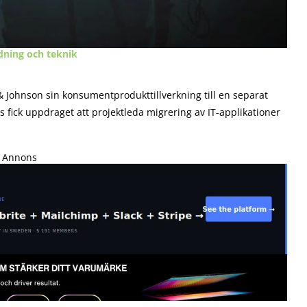
dning och teknik
Johnson sin konsumentprodukttillverkning till en separat
s fick uppdraget att projektleda migrering av IT-applikationer
Annons