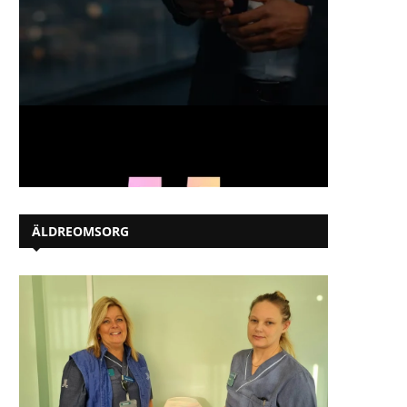
ÄLDREOMSORG