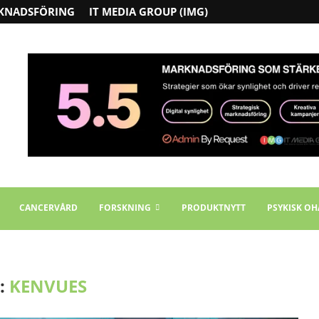
KNADSFÖRING
IT MEDIA GROUP (IMG)
CANCERVÅRD
FORSKNING
PRODUKTNYTT
PSYKISK OH
:
KENVUES