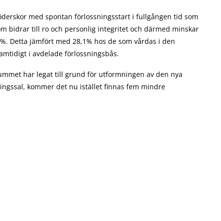
föderskor med spontan förlossningsstart i fullgången tid som
om bidrar till ro och personlig integritet och därmed minskar
4%. Detta jämfört med 28,1% hos de som vårdas i den
amtidigt i avdelade förlossningsbås.
ummet har legat till grund för utformningen av den nya
sningssal, kommer det nu istället finnas fem mindre