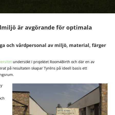
rdmiljö är avgörande för optimala
a och vårdpersonal av miljö, material, färger
ersitet
undersökt i projektet Room4Birth och där en av
at på resultaten skapar Tyréns på ideell basis ett
ingsrum.
ny
och