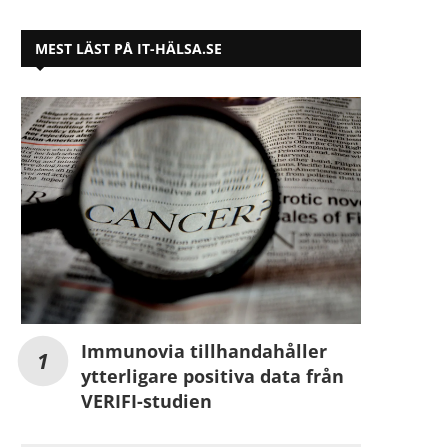
MEST LÄST PÅ IT-HÄLSA.SE
Immunovia tillhandahåller
ytterligare positiva data från
VERIFI-studien