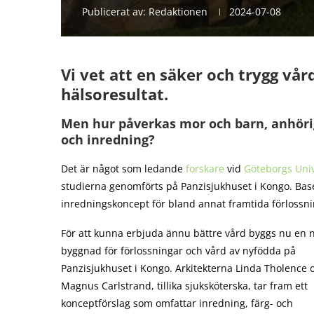
Publicerat av:
Redaktionen
2024-07-08
Vi vet att en säker och trygg vå
hälsoresultat.
Men hur påverkas mor och barn, anhörig
och inredning?
Det är något som ledande
forskare
vid
Göteborgs Univ
studierna genomförts på Panzisjukhuset i Kongo. Baser
inredningskoncept för bland annat framtida förlossn
För att kunna erbjuda ännu bättre vård byggs nu en 
byggnad för förlossningar och vård av nyfödda på
Panzisjukhuset i Kongo. Arkitekterna Linda Tholence 
Magnus Carlstrand, tillika sjuksköterska, tar fram ett
konceptförslag som omfattar inredning, färg- och