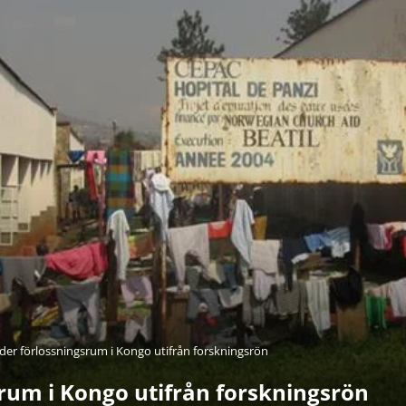
der förlossningsrum i Kongo utifrån forskningsrön
srum i Kongo utifrån forskningsrön