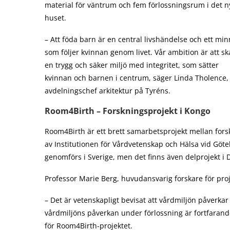
material för väntrum och fem förlossningsrum i det n
huset.
– Att föda barn är en central livshändelse och ett mi
som följer kvinnan genom livet. Vår ambition är att s
en trygg och säker miljö med integritet, som sätter
kvinnan och barnen i centrum, säger Linda Tholence,
avdelningschef arkitektur på Tyréns.
Room4Birth – Forskningsprojekt i Kongo
Room4Birth är ett brett samarbetsprojekt mellan forska
av Institutionen för Vårdvetenskap och Hälsa vid Göteb
genomförs i Sverige, men det finns även delprojekt i
Professor Marie Berg, huvudansvarig forskare för proje
– Det är vetenskapligt bevisat att vårdmiljön påverka
vårdmiljöns påverkan under förlossning är fortfarande
för Room4Birth-projektet.