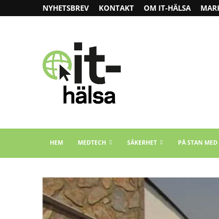
NYHETSBREV
KONTAKT
OM IT-HÄLSA
MAR
HEM
MEDTECH
SÄKERHET
PÅ STAN MED