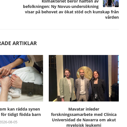
Klimakteriet berör hälften av
befolkningen: Ny Novus-undersökning
visar på behovet av ökat stöd och kunskap från
vården
RADE ARTIKLAR
som kan rädda synen
Mavatar inleder
för tidigt födda barn
forskningssamarbete med Clínica
Universidad de Navarra om akut
2026-08-05
myeloisk leukemi