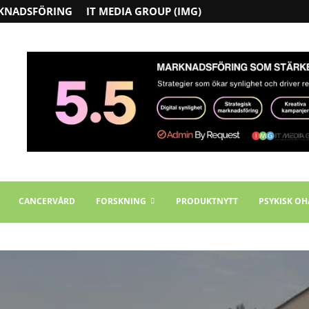
KNADSFÖRING
IT MEDIA GROUP (IMG)
CANCERVÅRD
FORSKNING
PRODUKTNYTT
PSYKISK OH