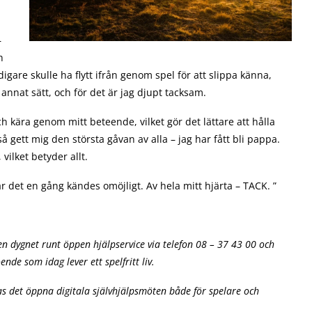
–
h
digare skulle ha flytt ifrån genom spel för att slippa känna,
 annat sätt, och för det är jag djupt tacksam.
 kära genom mitt beteende, vilket gör det lättare att hålla
så gett mig den största gåvan av alla – jag har fått bli pappa.
vilket betyder allt.
r det en gång kändes omöjligt. Av hela mitt hjärta – TACK. ”
en dygnet runt öppen hjälpservice via telefon 08 – 37 43 00 och
de som idag lever ett spelfritt liv.
s det öppna digitala självhjälpsmöten både för spelare och