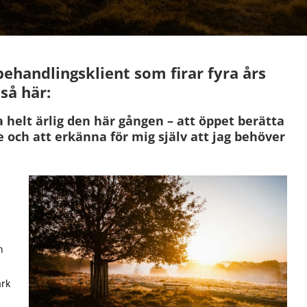
n behandlingsklient som firar fyra års
så här:
ra helt ärlig den här gången – att öppet berätta
och att erkänna för mig själv att jag behöver
n
ark