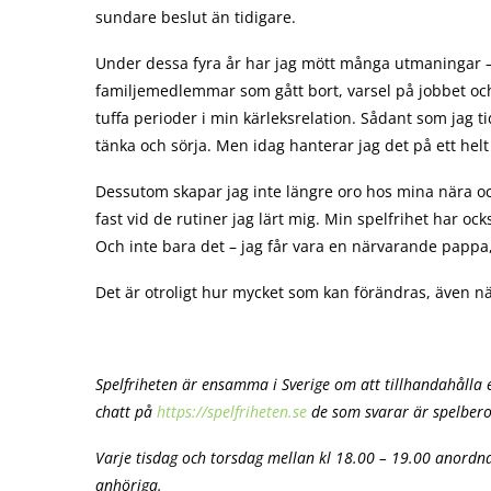
sundare beslut än tidigare.
Under dessa fyra år har jag mött många utmaningar 
familjemedlemmar som gått bort, varsel på jobbet oc
tuffa perioder i min kärleksrelation. Sådant som jag ti
tänka och sörja. Men idag hanterar jag det på ett helt
Dessutom skapar jag inte längre oro hos mina nära och
fast vid de rutiner jag lärt mig. Min spelfrihet har ock
Och inte bara det – jag får vara en närvarande pappa, 
Det är otroligt hur mycket som kan förändras, även nä
Spelfriheten är ensamma i Sverige om att tillhandahålla 
chatt på
https://spelfriheten.se
de som svarar är spelberoen
Varje tisdag och torsdag mellan kl 18.00 – 19.00 anordna
anhöriga.