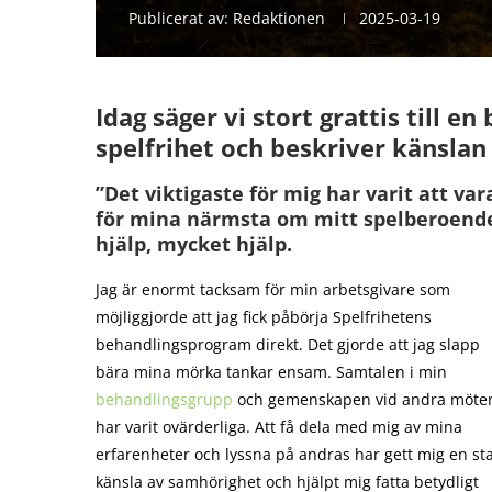
Publicerat av:
Redaktionen
2025-03-19
Idag säger vi stort grattis till e
spelfrihet och beskriver känslan 
”Det viktigaste för mig har varit att va
för mina närmsta om mitt spelberoende 
hjälp, mycket hjälp.
Jag är enormt tacksam för min arbetsgivare som
möjliggjorde att jag fick påbörja Spelfrihetens
behandlingsprogram direkt. Det gjorde att jag slapp
bära mina mörka tankar ensam. Samtalen i min
behandlingsgrupp
och gemenskapen vid andra möte
har varit ovärderliga. Att få dela med mig av mina
erfarenheter och lyssna på andras har gett mig en st
känsla av samhörighet och hjälpt mig fatta betydligt