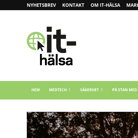
NYHETSBREV
KONTAKT
OM IT-HÄLSA
MAR
HEM
MEDTECH
SÄKERHET
PÅ STAN MED