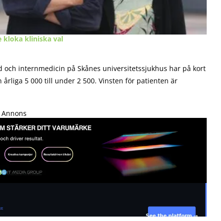
 kloka kliniska val
ch internmedicin på Skånes universitetssjukhus har på kort
årliga 5 000 till under 2 500. Vinsten för patienten är
Annons