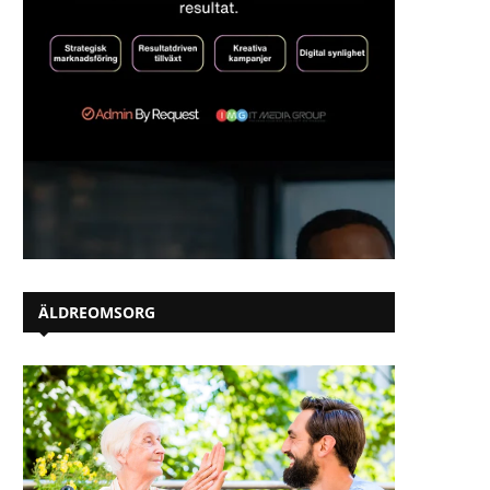
ÄLDREOMSORG