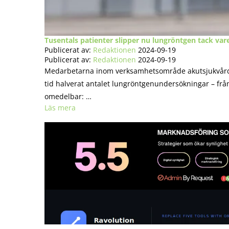
Tusentals patienter slipper nu lungröntgen tack vare
Publicerat av:
Redaktionen
2024-09-19
Publicerat av:
Redaktionen
2024-09-19
Medarbetarna inom verksamhetsområde akutsjukvård o
tid halverat antalet lungröntgenundersökningar – från 
omedelbar: …
Läs mera