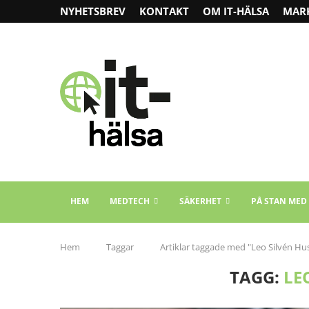
NYHETSBREV
KONTAKT
OM IT-HÄLSA
MAR
HEM
MEDTECH
SÄKERHET
PÅ STAN MED
Hem
Taggar
Artiklar taggade med "Leo Silvén Hu
TAGG:
LE