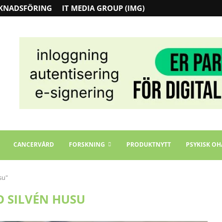
KNADSFÖRING
IT MEDIA GROUP (IMG)
CANCERVÅRD
FORSKNING
PRODUKTNYTT
PSYKISK OH
su"
O SILVÉN HUSU