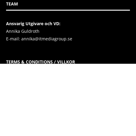
TEAM
Ansvarig Utgivare och VD:
Annika Guldroth
E-mail:
annika@itmediagroup.se
TERMS & CONDITIONS / VILLKOR
IT MEDIA GROUP SVERIGE AB Integritetspolicy