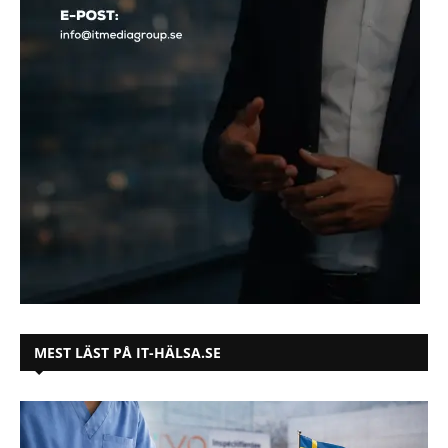
MEST LÄST PÅ IT-HÄLSA.SE