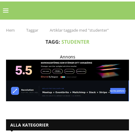
Hem
Taggar
Artiklar taggade med "studenter"
TAGG:
STUDENTER
Annons
ALLA KATEGORIER