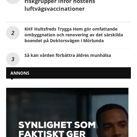
riskgrupper inför höstens
luftvägsvaccinationer
KHF Hultsfreds Trygga Hem gör omfattande
ombyggnation och renovering av det särskilda
boendet på Doktorsvägen i Mörlunda
Så kan vården förbättra äldres munhälsa
ANNONS