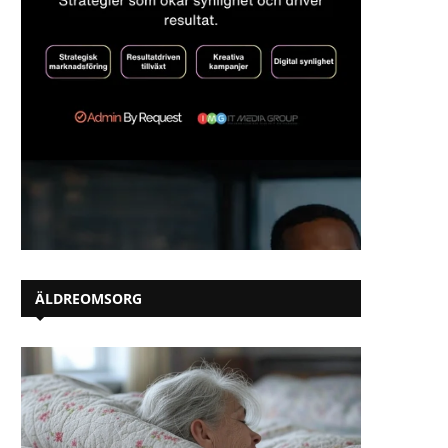
ÄLDREOMSORG