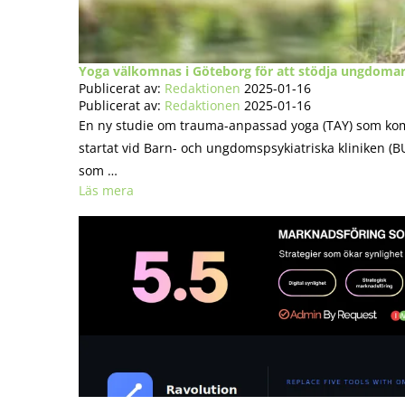
Yoga välkomnas i Göteborg för att stödja ungdom
Publicerat av:
Redaktionen
2025-01-16
Publicerat av:
Redaktionen
2025-01-16
En ny studie om trauma-anpassad yoga (TAY) som k
startat vid Barn- och ungdomspsykiatriska kliniken (B
som …
Läs mera