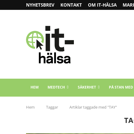
NYHETSBREV
KONTAKT
OM IT-HÄLSA
MAR
HEM
MEDTECH
SÄKERHET
PÅ STAN MED
Hem
Taggar
Artiklar taggade med "TAY"
TA