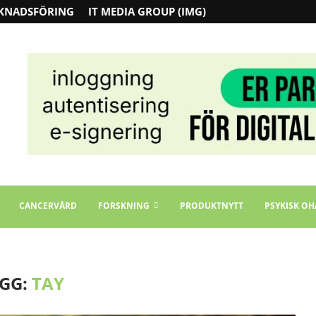
KNADSFÖRING
IT MEDIA GROUP (IMG)
CANCERVÅRD
FORSKNING
PRODUKTNYTT
PSYKISK OH
GG:
TAY