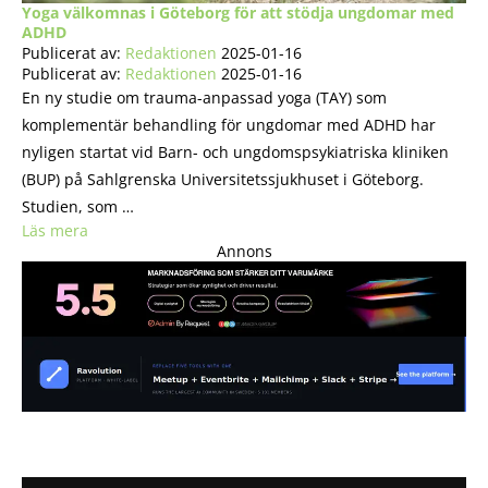
Yoga välkomnas i Göteborg för att stödja ungdomar med
ADHD
Publicerat av:
Redaktionen
2025-01-16
Publicerat av:
Redaktionen
2025-01-16
En ny studie om trauma-anpassad yoga (TAY) som
komplementär behandling för ungdomar med ADHD har
nyligen startat vid Barn- och ungdomspsykiatriska kliniken
(BUP) på Sahlgrenska Universitetssjukhuset i Göteborg.
Studien, som …
Läs mera
Annons