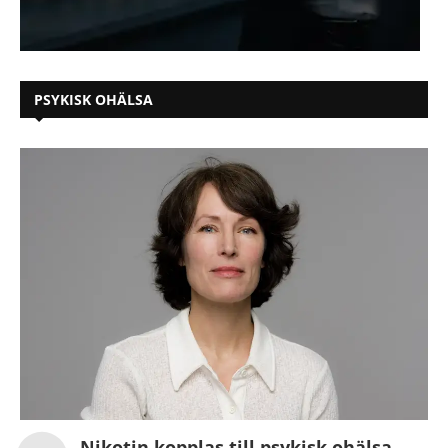
PSYKISK OHÄLSA
Nikotin kopplas till psykisk ohälsa