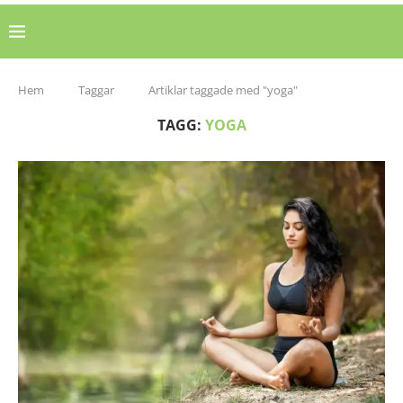
Hem
Taggar
Artiklar taggade med "yoga"
TAGG:
YOGA