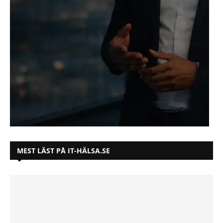
MEST LÄST PÅ IT-HÄLSA.SE