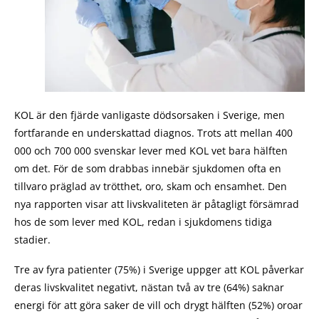
KOL är den fjärde vanligaste dödsorsaken i Sverige, men
fortfarande en underskattad diagnos. Trots att mellan 400
000 och 700 000 svenskar lever med KOL vet bara hälften
om det. För de som drabbas innebär sjukdomen ofta en
tillvaro präglad av trötthet, oro, skam och ensamhet. Den
nya rapporten visar att livskvaliteten är påtagligt försämrad
hos de som lever med KOL, redan i sjukdomens tidiga
stadier.
Tre av fyra patienter (75%) i Sverige uppger att KOL påverkar
deras livskvalitet negativt, nästan två av tre (64%) saknar
energi för att göra saker de vill och drygt hälften (52%) oroar