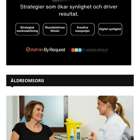
ÄLDREOMSORG