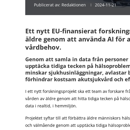
Publicerat av:
Redaktionen
2024-11-21
Ett nytt EU-finansierat forsknin
äldre genom att använda AI för a
vårdbehov.
Genom att samla in data från personer i
upptäcka tidiga tecken på hälsoproblem
minskar sjukhusinläggningar, avlastar 
förhindrar kostsam akutsjukvård och ef
I ett nytt forskningsprojekt ska ett team av forskare
vården av äldre genom att hitta tidiga tecken på häls
data i realtid, i hemmiljön.
Projektet syftar till att förbättra äldre människors häl
och välmående genom att upptäcka tidiga hälsoprob