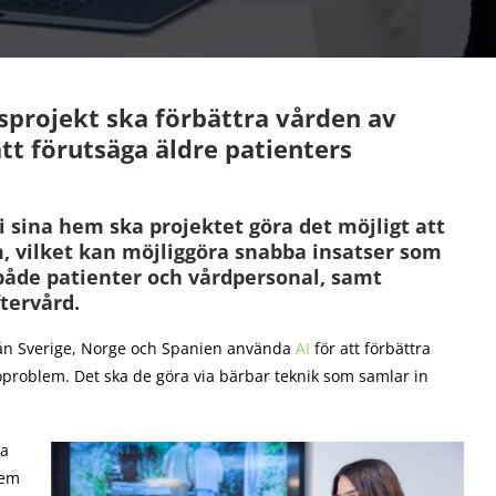
gsprojekt ska förbättra vården av
tt förutsäga äldre patienters
 sina hem ska projektet göra det möjligt att
, vilket kan möjliggöra snabba insatser som
både patienter och vårdpersonal, samt
tervård.
 från Sverige, Norge och Spanien använda
AI
för att förbättra
oproblem. Det ska de göra via bärbar teknik som samlar in
sa
lem