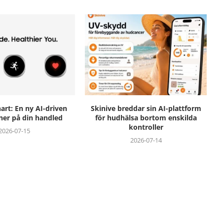
rt: En ny AI-driven
Skinive breddar sin AI-plattform
ner på din handled
för hudhälsa bortom enskilda
kontroller
2026-07-15
2026-07-14