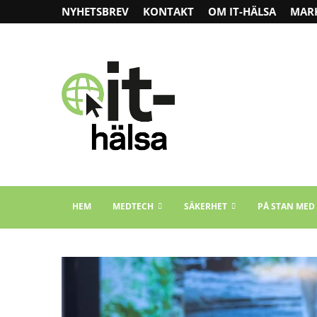
NYHETSBREV
KONTAKT
OM IT-HÄLSA
MAR
HEM
MEDTECH
SÄKERHET
PÅ STAN MED