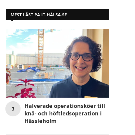
MEST LÄST PÅ IT-HÄLSA.SE
Halverade operationsköer till
knä- och höftledsoperation i
Hässleholm