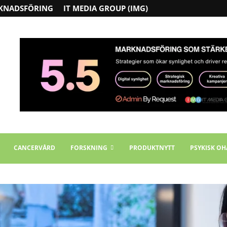
KNADSFÖRING
IT MEDIA GROUP (IMG)
CANCERVÅRD
FORSKNING
PRODUKTNYTT
PSYKISK OH