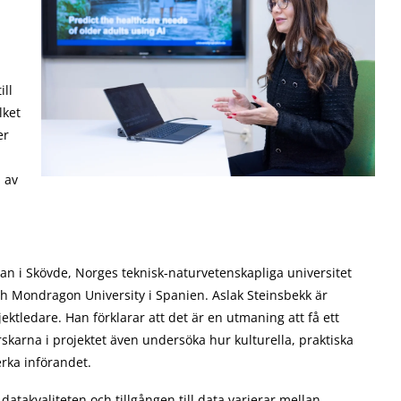
ill
lket
er
 av
an i Skövde, Norges teknisk-naturvetenskapliga universitet
h Mondragon University i Spanien. Aslak Steinsbekk är
tledare. Han förklarar att det är en utmaning att få ett
karna i projektet även undersöka hur kulturella, praktiska
rka införandet.
datakvaliteten och tillgången till data varierar mellan