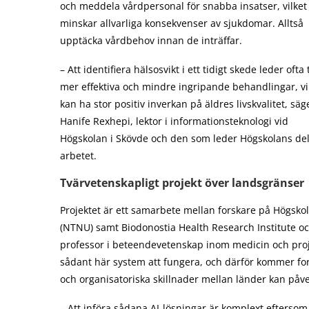
och meddela vårdpersonal för snabba insatser, vilket
minskar allvarliga konsekvenser av sjukdomar. Alltså
upptäcka vårdbehov innan de inträffar.
– Att identifiera hälsosvikt i ett tidigt skede leder ofta t
mer effektiva och mindre ingripande behandlingar, vi
kan ha stor positiv inverkan på äldres livskvalitet, säg
Hanife Rexhepi, lektor i informationsteknologi vid
Högskolan i Skövde och den som leder Högskolans del
arbetet.
Tvärvetenskapligt projekt över landsgränser
Projektet är ett samarbete mellan forskare på Högskol
(NTNU) samt Biodonostia Health Research Institute oc
professor i beteendevetenskap inom medicin och projek
sådant här system att fungera, och därför kommer fors
och organisatoriska skillnader mellan länder kan påve
– Att införa sådana AI-lösningar är komplext eftersom 