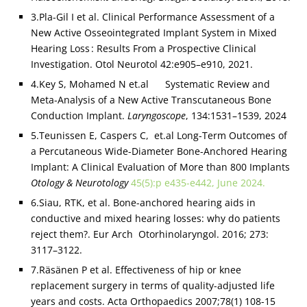
3.Pla-Gil I et al. Clinical Performance Assessment of a
New Active Osseointegrated Implant System in Mixed
Hearing Loss : Results From a Prospective Clinical
Investigation. Otol Neurotol 42:e905–e910, 2021.
4.Key S, Mohamed N et.al Systematic Review and
Meta-Analysis of a New Active Transcutaneous Bone
Conduction Implant.
Laryngoscope
, 134:1531–1539, 2024
5.Teunissen E, Caspers C, et.al Long-Term Outcomes of
a Percutaneous Wide-Diameter Bone-Anchored Hearing
Implant: A Clinical Evaluation of More than 800 Implants
Otology & Neurotology
45(5):p e435-e442, June 2024.
6.Siau, RTK, et al. Bone-anchored hearing aids in
conductive and mixed hearing losses: why do patients
reject them?. Eur Arch Otorhinolaryngol. 2016; 273:
3117–3122.
7.Räsänen P et al. Effectiveness of hip or knee
replacement surgery in terms of quality-adjusted life
years and costs. Acta Orthopaedics 2007;78(1) 108-15