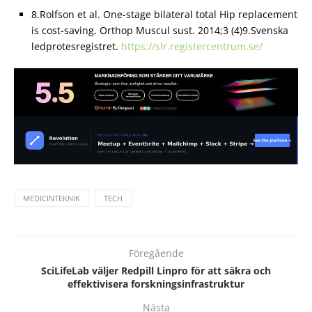
8.Rolfson et al. One-stage bilateral total Hip replacement
is cost-saving. Orthop Muscul sust. 2014;3 (4)9.Svenska
ledprotesregistret.
https://slr.registercentrum.se/
MEDICINTEKNIK
TECH
Föregående
SciLifeLab väljer Redpill Linpro för att säkra och
effektivisera forskningsinfrastruktur
Nästa