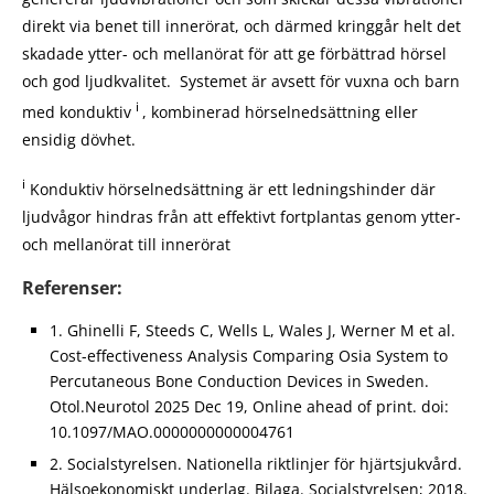
direkt via benet till innerörat, och därmed kringgår helt det
skadade ytter- och mellanörat för att ge förbättrad hörsel
och god ljudkvalitet. Systemet är avsett för vuxna och barn
i
med konduktiv
, kombinerad hörselnedsättning eller
ensidig dövhet.
i
Konduktiv hörselnedsättning är ett ledningshinder där
ljudvågor hindras från att effektivt fortplantas genom ytter-
och mellanörat till innerörat
Referenser:
1. Ghinelli F, Steeds C, Wells L, Wales J, Werner M et al.
Cost-effectiveness Analysis Comparing Osia System to
Percutaneous Bone Conduction Devices in Sweden.
Otol.Neurotol 2025 Dec 19, Online ahead of print. doi:
10.1097/MAO.0000000000004761
2. Socialstyrelsen. Nationella riktlinjer för hjärtsjukvård.
Hälsoekonomiskt underlag. Bilaga. Socialstyrelsen; 2018.