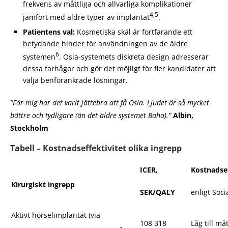
frekvens av måttliga och allvarliga komplikationer
4,5
jämfört med äldre typer av implantat
.
Patientens val:
Kosmetiska skäl är fortfarande ett
betydande hinder för användningen av de äldre
6
systemen
. Osia-systemets diskreta design adresserar
dessa farhågor och gör det möjligt för fler kandidater att
välja benförankrade lösningar.
”För mig har det varit jättebra att få Osia. Ljudet är så mycket
bättre och tydligare (än det äldre systemet Baha).”
Albin,
Stockholm
Tabell – Kostnadseffektivitet olika ingrepp
ICER,
Kostnadsef
Kirurgiskt ingrepp
SEK/QALY
enligt Soci
Aktivt hörselimplantat (via
108 318
Låg till må