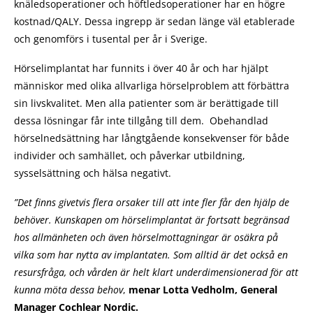
knäledsoperationer och höftledsoperationer har en högre
kostnad/QALY. Dessa ingrepp är sedan länge väl etablerade
och genomförs i tusental per år i Sverige.
Hörselimplantat har funnits i över 40 år och har hjälpt
människor med olika allvarliga hörselproblem att förbättra
sin livskvalitet. Men alla patienter som är berättigade till
dessa lösningar får inte tillgång till dem. Obehandlad
hörselnedsättning har långtgående konsekvenser för både
individer och samhället, och påverkar utbildning,
sysselsättning och hälsa negativt.
”Det finns givetvis flera orsaker till att inte fler får den hjälp de
behöver. Kunskapen om hörselimplantat är fortsatt begränsad
hos allmänheten och även hörselmottagningar är osäkra på
vilka som har nytta av implantaten. Som alltid är det också en
resursfråga, och vården är helt klart underdimensionerad för att
kunna möta dessa behov
,
menar Lotta Vedholm, General
Manager Cochlear Nordic.