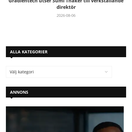
Gradientech utser Sumi Thaker till verkställande
direktör
2026-08-06
ALLA KATEGORIER
ANNONS