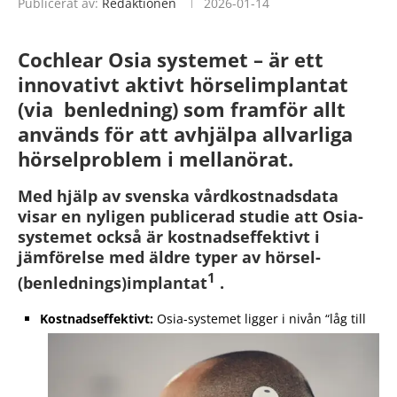
Publicerat av:
Redaktionen
2026-01-14
Cochlear Osia systemet – är ett
innovativt aktivt hörselimplantat
(via benledning) som framför allt
används för att avhjälpa allvarliga
hörselproblem i mellanörat.
Med hjälp av svenska vårdkostnadsdata
visar en nyligen publicerad studie att Osia-
systemet också är kostnadseffektivt i
jämförelse med äldre typer av hörsel-
1
(benlednings)implantat
.
Kostnadseffektivt:
Osia-systemet ligger i nivån “låg till