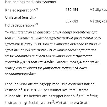
1
benledning) med Osia systemet
7,9
150 454
Måttlig ko
Knäledsoperation
Unilateral (ensidig)
337 083
Måttlig ko
8.9
höftledsoperation
*= Resultatet från en hälsoekonomisk analys presenteras ofta
som en inkrementell kostnadseffektivitetskvot (incremental cost-
effectiveness ratio, ICER), som är skillnaden avseende kostnad vs
effekt mellan två alternativ. Det rekommenderas ofta att den
hälsoekonomiska analysen ska använda kvalitetsjusterade
levnadsår (QALY) som effektmått. Fördelen med QALY är att de i
princip kan användas för jämförelser mellan helt olika
behandlingsområden
Tabellen visar att ett ingrepp med Osia-systemet har en
kostnad på 108 318 SEK per vunnet kvalitetsjusterat
levnadsår. Det betyder att ingreppet har en låg till måttlig
2
kostnad enligt Socialstyrelsen
. Värt att notera är att