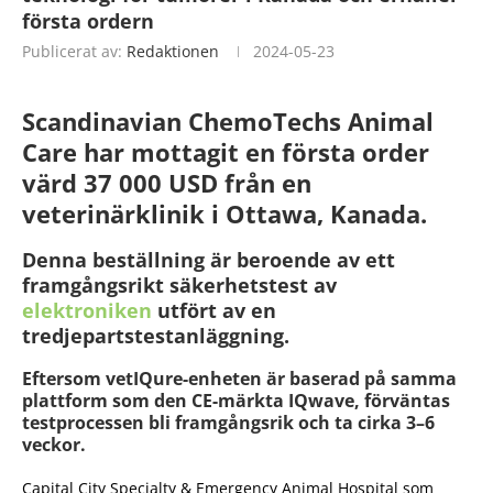
första ordern
Publicerat av:
Redaktionen
2024-05-23
Scandinavian ChemoTechs Animal
Care har mottagit en första order
värd 37 000 USD från en
veterinärklinik i Ottawa, Kanada.
Denna beställning är beroende av ett
framgångsrikt säkerhetstest av
elektroniken
utfört av en
tredjepartstestanläggning.
Eftersom vetIQure-enheten är baserad på samma
plattform som den CE-märkta IQwave, förväntas
testprocessen bli framgångsrik och ta cirka 3–6
veckor.
Capital City Specialty & Emergency Animal Hospital som