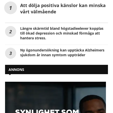
Att dölja positiva känslor kan minska
vårt välmående
Längre skärmtid bland högstadieelever kopplas
till ökad depression och minskad förmåga att
hantera stress.
Ny ögonundersökning kan upptäcka Alzheimers
sjukdom år innan symtom uppträder
ANNONS