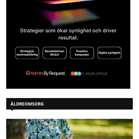
ÄLDREOMSORG