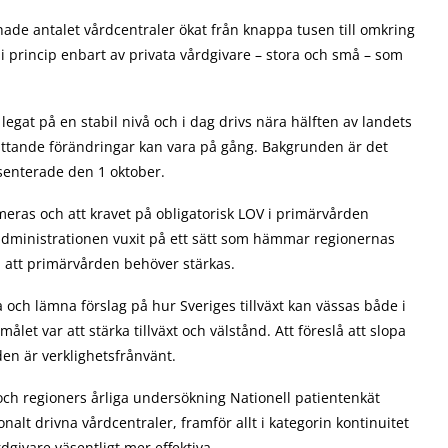
 hade antalet vårdcentraler ökat från knappa tusen till omkring
i princip enbart av privata vårdgivare – stora och små – som
egat på en stabil nivå och i dag drivs nära hälften av landets
attande förändringar kan vara på gång. Bakgrunden är det
enterade den 1 oktober.
rmeras och att kravet på obligatorisk LOV i primärvården
administrationen vuxit på ett sätt som hämmar regionernas
 att primärvården behöver stärkas.
a och lämna förslag på hur Sveriges tillväxt kan vässas både i
målet var att stärka tillväxt och välstånd. Att föreslå att slopa
den är verklighetsfrånvänt.
ch regioners årliga undersökning Nationell patientenkät
lt drivna vårdcentraler, framför allt i kategorin kontinuitet
dgivare väsentligt mer effektiva.