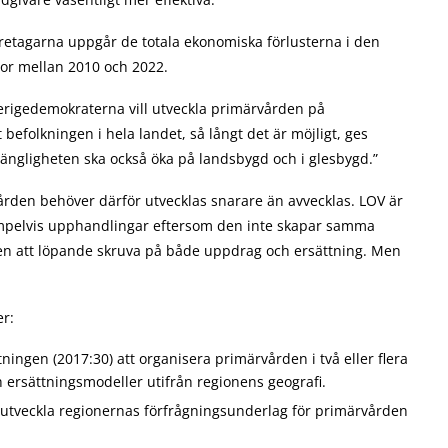
retagarna uppgår de totala ekonomiska förlusterna i den
nor mellan 2010 och 2022.
erigedemokraterna vill utveckla primärvården på
befolkningen i hela landet, så långt det är möjligt, ges
llgängligheten ska också öka på landsbygd och i glesbygd.”
vården behöver därför utvecklas snarare än avvecklas. LOV är
empelvis upphandlingar eftersom den inte skapar samma
en att löpande skruva på både uppdrag och ersättning. Men
er:
tningen (2017:30) att organisera primärvården i två eller flera
h ersättningsmodeller utifrån regionens geografi.
h utveckla regionernas förfrågningsunderlag för primärvården