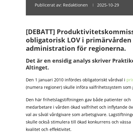
Publicerat av:
Redaktionen
2025-10-29
[DEBATT] Produktivitetskommissi
obligatorisk LOV i primärvården
administration för regionerna.
Det är en ensidig analys skriver Praktik
Altinget.
Den 1 januari 2010 infördes obligatoriskt vårdval i
pr
(numera regioner) skulle införa valfrihetssystem som g
Den här frihetslagstiftningen gav både patienter och
medarbetare i vården ökad valfrihet och inflytande öve
val av såväl vårdgivare som arbetsgivare. Lagstiftnin
skulle också stimulera till ökad konkurrens och vässa
kvalitet och effektivitet.