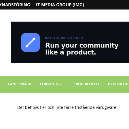
KNADSFÖRING
IT MEDIA GROUP (IMG)
CANCERVÅRD
FORSKNING
PRODUKTNYTT
PSYKISK OH