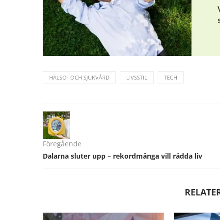
HÄLSO- OCH SJUKVÅRD
LIVSSTIL
TECH
Föregående
Dalarna sluter upp – rekordmånga vill rädda liv
RELATE