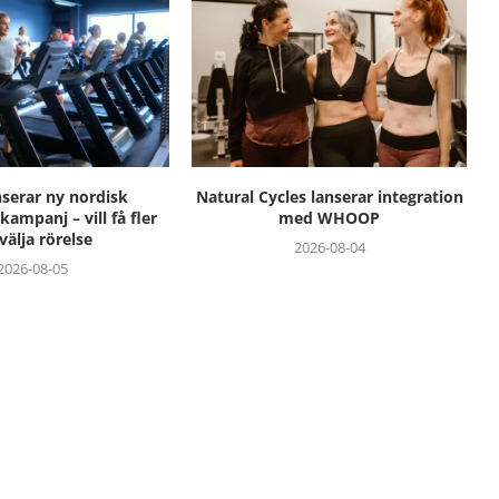
nserar ny nordisk
Natural Cycles lanserar integration
ampanj – vill få fler
med WHOOP
 välja rörelse
2026-08-04
2026-08-05