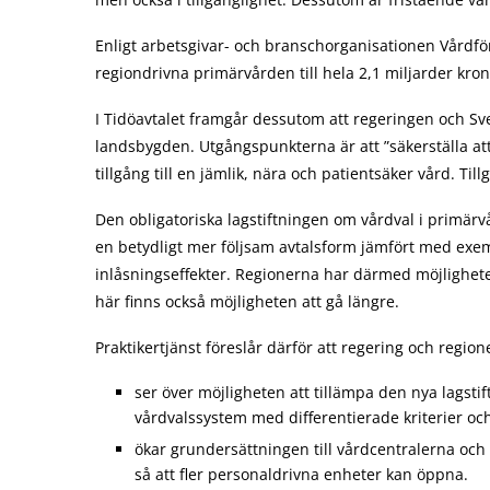
Enligt arbetsgivar- och branschorganisationen Vårdfö
regiondrivna primärvården till hela 2,1 miljarder kro
I Tidöavtalet framgår dessutom att regeringen och Sv
landsbygden. Utgångspunkterna är att ”säkerställa att 
tillgång till en jämlik, nära och patientsäker vård. Ti
Den obligatoriska lagstiftningen om vårdval i primär
en betydligt mer följsam avtalsform jämfört med ex
inlåsningseffekter. Regionerna har därmed möjlighet
här finns också möjligheten att gå längre.
Praktikertjänst föreslår därför att regering och region
ser över möjligheten att tillämpa den nya lagstif
vårdvalssystem med differentierade kriterier oc
ökar grundersättningen till vårdcentralerna oc
så att fler personaldrivna enheter kan öppna.