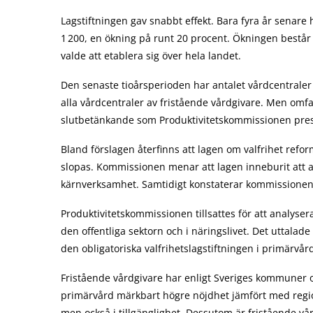
Lagstiftningen gav snabbt effekt. Bara fyra år senare
1 200, en ökning på runt 20 procent. Ökningen består 
valde att etablera sig över hela landet.
Den senaste tioårsperioden har antalet vårdcentraler l
alla vårdcentraler av fristående vårdgivare. Men omf
slutbetänkande som Produktivitetskommissionen pres
Bland förslagen återfinns att lagen om valfrihet refo
slopas. Kommissionen menar att lagen inneburit att 
kärnverksamhet. Samtidigt konstaterar kommissionen
Produktivitetskommissionen tillsattes för att analyser
den offentliga sektorn och i näringslivet. Det uttalade 
den obligatoriska valfrihetslagstiftningen i primärvår
Fristående vårdgivare har enligt Sveriges kommuner o
primärvård märkbart högre nöjdhet jämfört med regiona
men också i tillgänglighet. Dessutom är fristående vår