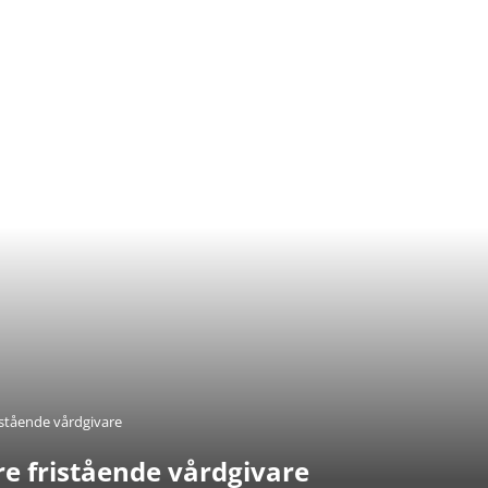
ristående vårdgivare
rre fristående vårdgivare