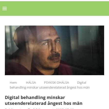
Hem
HÄLSA
PSYKISK OHÄLSA
Digital
behandling minskar utseenderelaterad ångest hos män
Digital behandling minskar
utseenderelaterad ångest hos män