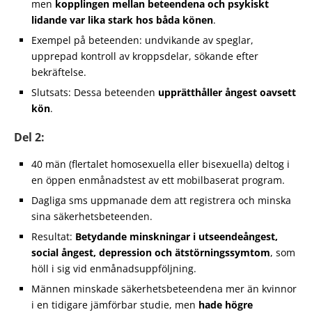
men
kopplingen mellan beteendena och psykiskt
lidande var lika stark hos båda könen
.
Exempel på beteenden: undvikande av speglar,
upprepad kontroll av kroppsdelar, sökande efter
bekräftelse.
Slutsats: Dessa beteenden
upprätthåller ångest oavsett
kön
.
Del 2:
40 män (flertalet homosexuella eller bisexuella) deltog i
en öppen enmånadstest av ett mobilbaserat program.
Dagliga sms uppmanade dem att registrera och minska
sina säkerhetsbeteenden.
Resultat:
Betydande minskningar i utseendeångest,
social ångest, depression och ätstörningssymtom
, som
höll i sig vid enmånadsuppföljning.
Männen minskade säkerhetsbeteendena mer än kvinnor
i en tidigare jämförbar studie, men
hade högre