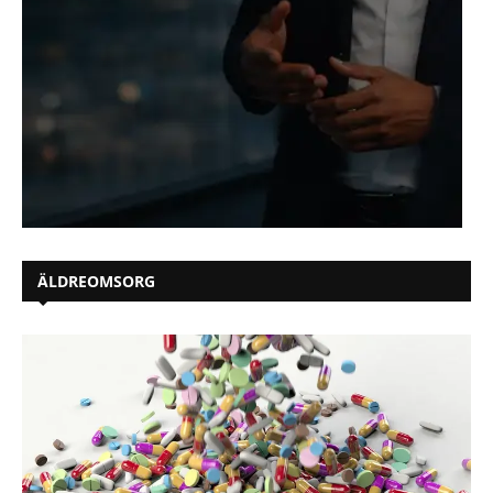
ÄLDREOMSORG