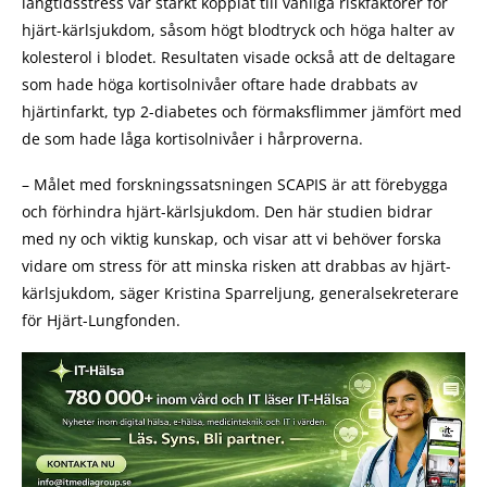
långtidsstress var starkt kopplat till vanliga riskfaktorer för
hjärt-kärlsjukdom, såsom högt blodtryck och höga halter av
kolesterol i blodet. Resultaten visade också att de deltagare
som hade höga kortisolnivåer oftare hade drabbats av
hjärtinfarkt, typ 2-diabetes och förmaksflimmer jämfört med
de som hade låga kortisolnivåer i hårproverna.
– Målet med forskningssatsningen SCAPIS är att förebygga
och förhindra hjärt-kärlsjukdom. Den här studien bidrar
med ny och viktig kunskap, och visar att vi behöver forska
vidare om stress för att minska risken att drabbas av hjärt-
kärlsjukdom, säger Kristina Sparreljung, generalsekreterare
för Hjärt-Lungfonden.