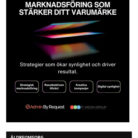
ÄLDREOMSORG