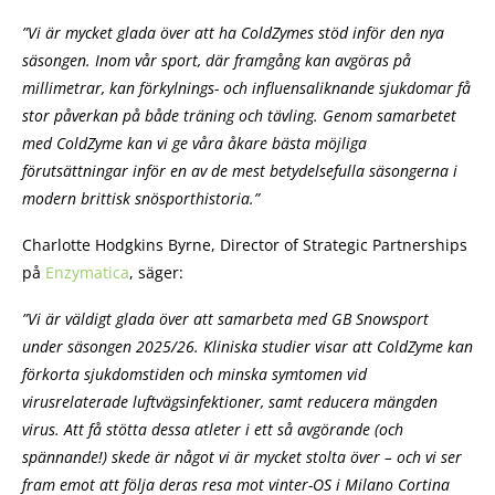
”Vi är mycket glada över att ha ColdZymes stöd inför den nya
säsongen. Inom vår sport, där framgång kan avgöras på
millimetrar, kan förkylnings- och influensaliknande sjukdomar få
stor påverkan på både träning och tävling. Genom samarbetet
med ColdZyme kan vi ge våra åkare bästa möjliga
förutsättningar inför en av de mest betydelsefulla säsongerna i
modern brittisk snösporthistoria.”
Charlotte Hodgkins Byrne, Director of Strategic Partnerships
på
Enzymatica
, säger:
”Vi är väldigt glada över att samarbeta med GB Snowsport
under säsongen 2025/26. Kliniska studier visar att ColdZyme kan
förkorta sjukdomstiden och minska symtomen vid
virusrelaterade luftvägsinfektioner, samt reducera mängden
virus. Att få stötta dessa atleter i ett så avgörande (och
spännande!) skede är något vi är mycket stolta över – och vi ser
fram emot att följa deras resa mot vinter-OS i Milano Cortina