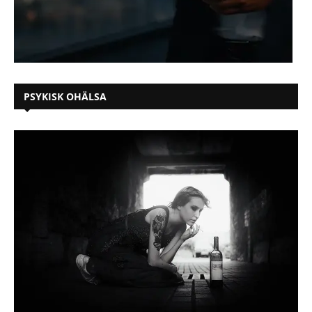
PSYKISK OHÄLSA