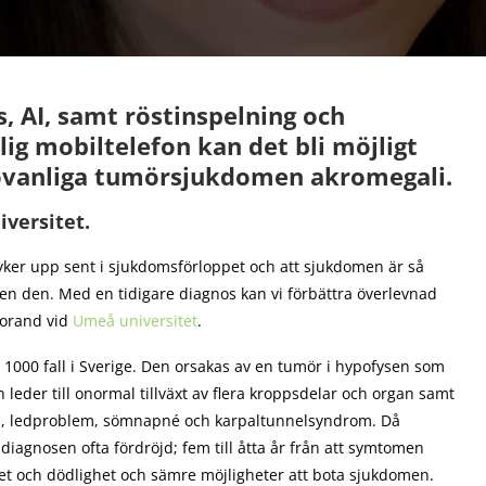
ns, AI, samt röstinspelning och
ig mobiltelefon kan det bli möjligt
n ovanliga tumörsjukdomen akromegali.
versitet.
dyker upp sent i sjukdomsförloppet och att sjukdomen är så
igen den. Med en tidigare diagnos kan vi förbättra överlevnad
torand vid
Umeå universitet
.
 1000 fall i Sverige. Den orsakas av en tumör i hypofysen som
leder till onormal tillväxt av flera kroppsdelar och organ samt
kdom, ledproblem, sömnapné och karpaltunnelsyndrom. Då
diagnosen ofta fördröjd; fem till åtta år från att symtomen
ghet och dödlighet och sämre möjligheter att bota sjukdomen.