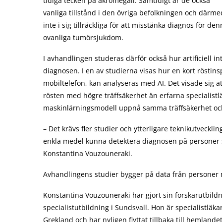
tidiga tecken på akromegali. Samtidigt är de också
vanliga tillstånd i den övriga befolkningen och därme
inte i sig tillräckliga för att misstänka diagnos för de
ovanliga tumörsjukdom.
I avhandlingen studeras därför också hur artificiell i
diagnosen. I en av studierna visas hur en kort rösti
mobiltelefon, kan analyseras med AI. Det visade sig 
rösten med högre träffsäkerhet än erfarna specialistl
maskinlärningsmodell uppnå samma träffsäkerhet och h
– Det krävs fler studier och ytterligare teknikutveckli
enkla medel kunna detektera diagnosen på personer 
Konstantina Vouzouneraki.
Avhandlingens studier bygger på data från personer 
Konstantina Vouzouneraki har gjort sin forskarutbild
specialistutbildning i Sundsvall. Hon är specialistläk
Grekland och har nyligen flyttat tillbaka till hemlandet