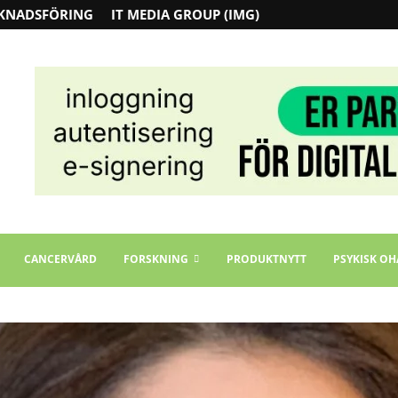
KNADSFÖRING
IT MEDIA GROUP (IMG)
CANCERVÅRD
FORSKNING
PRODUKTNYTT
PSYKISK OH