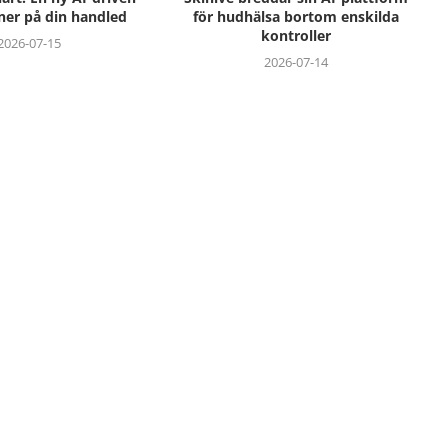
ner på din handled
för hudhälsa bortom enskilda
kontroller
2026-07-15
2026-07-14