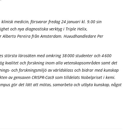
klinisk medicin, försvarar fredag 24 januari kl. 9.00 sin
het och nya diagnostiska verktyg i Triple Helix,
sor Alberto Pereira från Amsterdam. Huvudhandledare Per
iges största lärosäten med omkring 38 000 studenter och 4 600
ög kvalitet och forskning inom alla vetenskapsområden samt det
nings- och forskningsmiljö av världsklass och bidrar med kunskap
ten av gensaxen CRISPR-Cas9 som tilldelats Nobelpriset i kemi.
mpus gör det lätt att mötas, samarbeta och utbyta kunskap, något