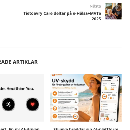
Nästa
Tietoevry Care deltar på e-Hälsa+MVTe
2025
d
RADE ARTIKLAR
rt: En ny AI-driven
Skinive breddar sin AI-plattform