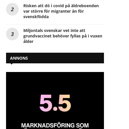
Risken att dö i covid på äldreboenden
var större för migranter än för
svenskfödda
Miljontals svenskar vet inte att
grundvaccinet behöver fyllas på i vuxen
ålder
ANNONS