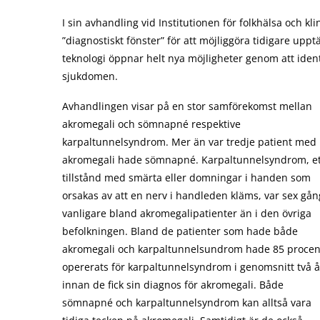
I sin avhandling vid Institutionen för folkhälsa och k
”diagnostiskt fönster” för att möjliggöra tidigare up
teknologi öppnar helt nya möjligheter genom att iden
sjukdomen.
Avhandlingen visar på en stor samförekomst mellan
akromegali och sömnapné respektive
karpaltunnelsyndrom. Mer än var tredje patient med
akromegali hade sömnapné. Karpaltunnelsyndrom, et
tillstånd med smärta eller domningar i handen som
orsakas av att en nerv i handleden kläms, var sex gån
vanligare bland akromegalipatienter än i den övriga
befolkningen. Bland de patienter som hade både
akromegali och karpaltunnelsundrom hade 85 procen
opererats för karpaltunnelsyndrom i genomsnitt två å
innan de fick sin diagnos för akromegali. Både
sömnapné och karpaltunnelsyndrom kan alltså vara