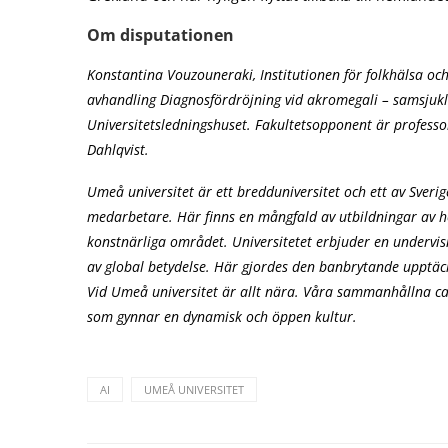
Om disputationen
Konstantina Vouzouneraki, Institutionen för folkhälsa och 
avhandling Diagnosfördröjning vid akromegali – samsjuklig
Universitetsledningshuset. Fakultetsopponent är profes
Dahlqvist.
Umeå universitet är ett bredduniversitet och ett av Sver
medarbetare. Här finns en mångfald av utbildningar av h
konstnärliga området. Universitetet erbjuder en undervis
av global betydelse. Här gjordes den banbrytande upptäck
Vid Umeå universitet är allt nära. Våra sammanhållna ca
som gynnar en dynamisk och öppen kultur.
AI
UMEÅ UNIVERSITET