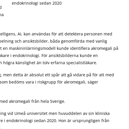
endokrinologi sedan 2020
d
nna
ntelligens, AI, kan användas för att detektera personen med
nspelning och ansiktsbilder, båda genomförda med vanlig
att en maskininlärningsmodell kunde identifiera akromegali på
äkare i endokrinologi. För ansiktsbilderna kunde en
ögra känslighet än tolv erfarna specialistläkare.
ng, men detta är absolut ett spår att gå vidare på för att med
som bedöms vara i riskgrupp för akromegali, säger
med akromegali från hela Sverige.
ning vid Umeå universitet men huvuddelen av sin kliniska
are i endokrinologi sedan 2020. Hon är ursprungligen från
.