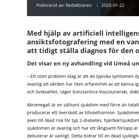
Publicerat av:
Redaktionen
2025-01-22
Med hjälp av artificiell intellige
ansiktsfotografering med en vanl
att tidigt ställa diagnos för de
Det visar en ny avhandling vid Umeå uni
– Ett stort problem idag är att de typiska symtomen 
ovanlig att vården har liten erfarenhet av att känna 
och livskvalitet, säger Konstantina Vouzouneraki, dok
Akromegali är en sällsynt sjukdom med färre än totalt
producerar ett överskott av tillväxthormon. Sjukdomen 
även till ökad risk för typ 2-diabetes, hjärtkärlsju
sjukdomen är ovanlig och har ett långsamt förlopp är 
debuterar är vanligt. Detta bidrar till en ökad sjukli