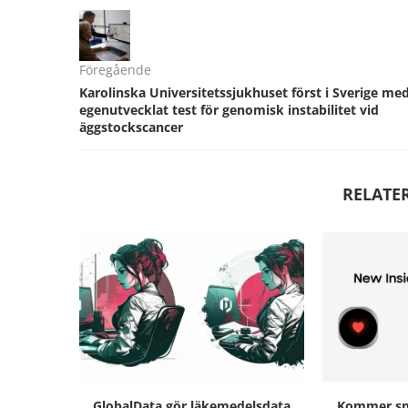
Föregående
Karolinska Universitetssjukhuset först i Sverige me
egenutvecklat test för genomisk instabilitet vid
äggstockscancer
RELATE
GlobalData gör läkemedelsdata
Kommer sna