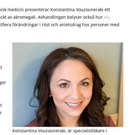
linisk medicin presenterar Konstantina Vouzouneraki ett
ptäckt av akromegali. Avhandlingen belyser också hur
AI
-
tifiera förändringar i röst och anletsdrag hos personer med
t
ger
t
r
Konstantina Vouzouneraki, är specialistläkare i