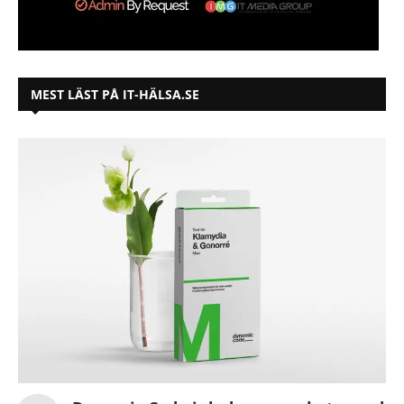
MEST LÄST PÅ IT-HÄLSA.SE