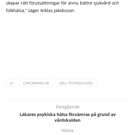
skapar rätt förutsättningar för ännu bättre sjukvård och
folkhälsa,” säger Niklas Jakobsson.
AI
CANCERKNÖLAR
DELL TECHNOLOGIES
Föregående
Läkares psykiska hälsa försämras på grund av
vårdskulden
Nästa