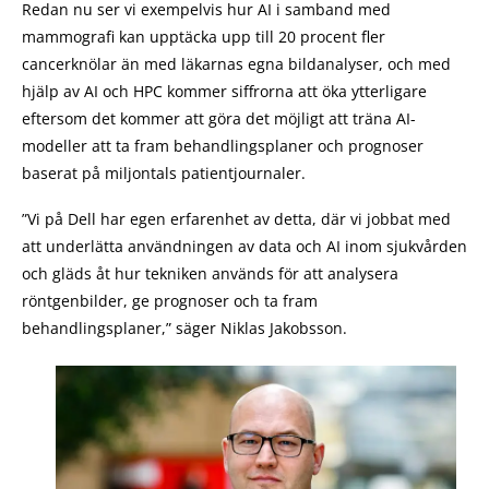
Redan nu ser vi exempelvis hur AI i samband med
mammografi kan upptäcka upp till 20 procent fler
cancerknölar än med läkarnas egna bildanalyser, och med
hjälp av AI och HPC kommer siffrorna att öka ytterligare
eftersom det kommer att göra det möjligt att träna AI-
modeller att ta fram behandlingsplaner och prognoser
baserat på miljontals patientjournaler.
”Vi på Dell har egen erfarenhet av detta, där vi jobbat med
att underlätta användningen av data och AI inom sjukvården
och gläds åt hur tekniken används för att analysera
röntgenbilder, ge prognoser och ta fram
behandlingsplaner,” säger Niklas Jakobsson.