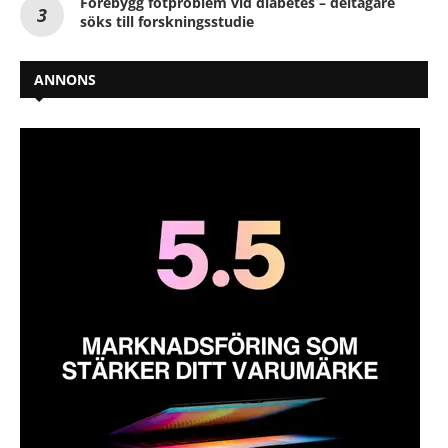
Förebygg fotproblem vid diabetes – deltagare
söks till forskningsstudie
ANNONS