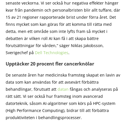
senaste veckorna. Vi ser också hur negativa effekter hänger
kvar från pandemin och personalbristen blir allt tuffare, där
15 av 21 regioner rapporterade brist under förra året. Det
finns mycket som kan göras för att komma till rätta med
detta, men ett område som inte lyfts fram så mycket i
debatten är vilken roll AI kan få i att skapa bättre
förutsättningar för vården,” säger Niklas Jakobsson,
Sverigechef på
Dell Technologies
.
Upptäcker 20 procent fler cancerknölar
De senaste åren har medicinska framsteg skapat en lavin av
data som kan användas för att avsevärt förbättra
behandlingar, förutsatt att
datan
fångas och analyseras på
rätt sätt. Vi ser också hur framsteg inom avancerad
datorteknik, såsom AI-algoritmer som körs på HPC-system
(High Performance Computing), bidrar till att förbättra
produktiviteten i behandlingsprocesser.