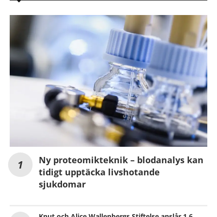
Ny proteomikteknik – blodanalys kan
tidigt upptäcka livshotande
sjukdomar
Knut och Alice Wallenbergs Stiftelse anslår 1,6