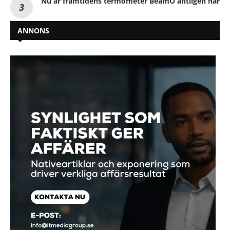
Nu är framtidens termometer BeamO äntligen här
ANNONS