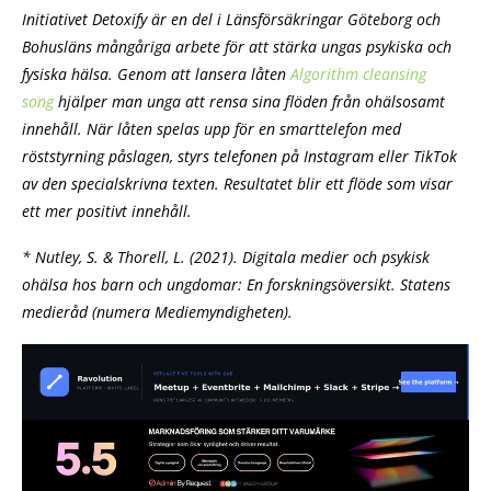
Initiativet Detoxify är en del i Länsförsäkringar Göteborg och
Bohusläns mångåriga arbete för att stärka ungas psykiska och
fysiska hälsa. Genom att lansera låten
Algorithm cleansing
song
hjälper man unga att rensa sina flöden från ohälsosamt
innehåll. När låten spelas upp för en smarttelefon med
röststyrning påslagen, styrs telefonen på Instagram eller TikTok
av den specialskrivna texten. Resultatet blir ett flöde som visar
ett mer positivt innehåll.
* Nutley, S. & Thorell, L. (2021). Digitala medier och psykisk
ohälsa hos barn och ungdomar: En forskningsöversikt. Statens
medieråd (numera Mediemyndigheten).