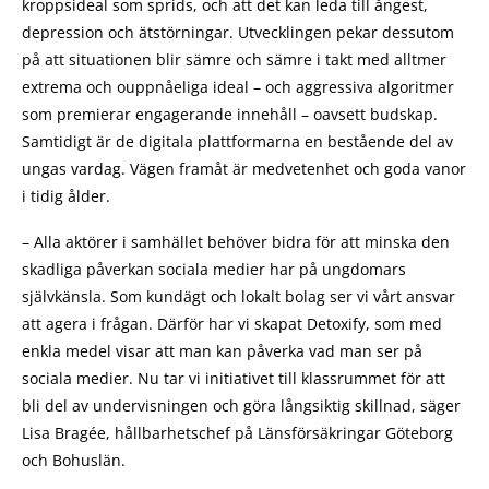
kroppsideal som sprids, och att det kan leda till ångest,
depression och ätstörningar. Utvecklingen pekar dessutom
på att situationen blir sämre och sämre i takt med alltmer
extrema och ouppnåeliga ideal – och aggressiva algoritmer
som premierar engagerande innehåll – oavsett budskap.
Samtidigt är de digitala plattformarna en bestående del av
ungas vardag. Vägen framåt är medvetenhet och goda vanor
i tidig ålder.
– Alla aktörer i samhället behöver bidra för att minska den
skadliga påverkan sociala medier har på ungdomars
självkänsla. Som kundägt och lokalt bolag ser vi vårt ansvar
att agera i frågan. Därför har vi skapat Detoxify, som med
enkla medel visar att man kan påverka vad man ser på
sociala medier. Nu tar vi initiativet till klassrummet för att
bli del av undervisningen och göra långsiktig skillnad, säger
Lisa Bragée, hållbarhetschef på Länsförsäkringar Göteborg
och Bohuslän.