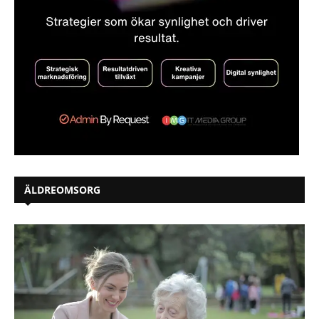
ÄLDREOMSORG