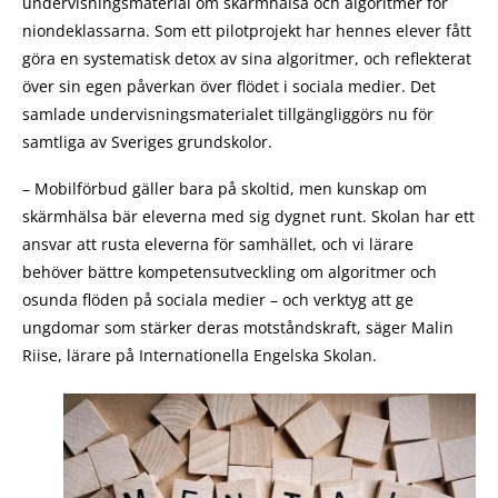
undervisningsmaterial om skärmhälsa och algoritmer för
niondeklassarna. Som ett pilotprojekt har hennes elever fått
göra en systematisk detox av sina algoritmer, och reflekterat
över sin egen påverkan över flödet i sociala medier. Det
samlade undervisningsmaterialet tillgängliggörs nu för
samtliga av Sveriges grundskolor.
– Mobilförbud gäller bara på skoltid, men kunskap om
skärmhälsa bär eleverna med sig dygnet runt. Skolan har ett
ansvar att rusta eleverna för samhället, och vi lärare
behöver bättre kompetensutveckling om algoritmer och
osunda flöden på sociala medier – och verktyg att ge
ungdomar som stärker deras motståndskraft, säger Malin
Riise, lärare på Internationella Engelska Skolan.