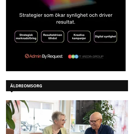
ÄLDREOMSORG