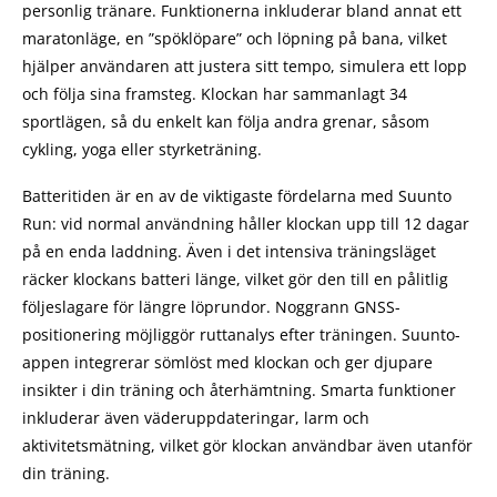
personlig tränare. Funktionerna inkluderar bland annat ett
maratonläge, en ”spöklöpare” och löpning på bana, vilket
hjälper användaren att justera sitt tempo, simulera ett lopp
och följa sina framsteg. Klockan har sammanlagt 34
sportlägen, så du enkelt kan följa andra grenar, såsom
cykling, yoga eller styrketräning.
Batteritiden är en av de viktigaste fördelarna med Suunto
Run: vid normal användning håller klockan upp till 12 dagar
på en enda laddning. Även i det intensiva träningsläget
räcker klockans batteri länge, vilket gör den till en pålitlig
följeslagare för längre löprundor. Noggrann GNSS-
positionering möjliggör ruttanalys efter träningen. Suunto-
appen integrerar sömlöst med klockan och ger djupare
insikter i din träning och återhämtning. Smarta funktioner
inkluderar även väderuppdateringar, larm och
aktivitetsmätning, vilket gör klockan användbar även utanför
din träning.