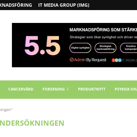
KNADSFÖRING
IT MEDIA GROUP (IMG)
CANCERVÅRD
FORSKNING
PRODUKTNYTT
PSYKISK OH
ningen"
UNDERSÖKNINGEN