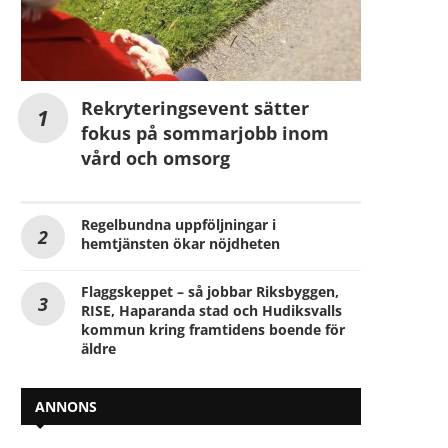
Rekryteringsevent sätter
fokus på sommarjobb inom
vård och omsorg
Regelbundna uppföljningar i
hemtjänsten ökar nöjdheten
Flaggskeppet – så jobbar Riksbyggen,
RISE, Haparanda stad och Hudiksvalls
kommun kring framtidens boende för
äldre
ANNONS