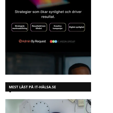
MEST LÄST PÅ IT-HÄLSA.SE