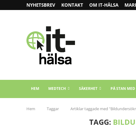
NYHETSBREV
KONTAKT
OM IT-HÄLSA
MAR
HEM
MEDTECH
SÄKERHET
PÅ STAN MED
Hem
Taggar
Artiklar taggade med "Bildundersök
TAGG:
BILD