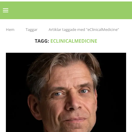
Hem
Taggar
Artiklar taggade med "eClinicalMedicine"
TAGG:
ECLINICALMEDICINE