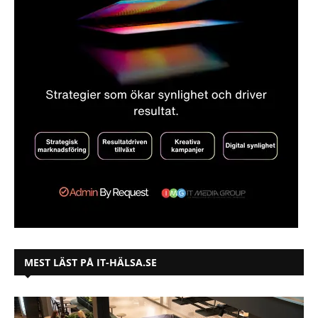
MEST LÄST PÅ IT-HÄLSA.SE