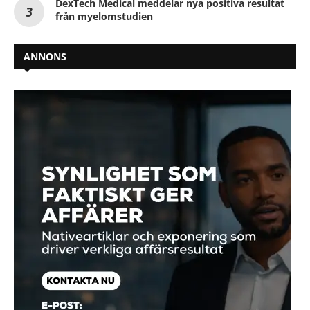
DexTech Medical meddelar nya positiva resultat
från myelomstudien
ANNONS