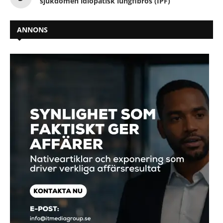
sjukdomen idiopatisk lungfibros (IPF)
ANNONS