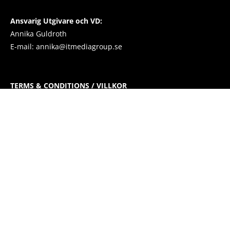
Ansvarig Utgivare och VD:
Annika Guldroth
E-mail:
annika@itmediagroup.se
TERMS & CONDITIONS / VILLKOR
IT MEDIA GROUP SVERIGE AB Integritetspolicy