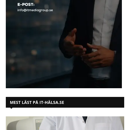
MEST LÄST PÅ IT-HÄLSA.SE