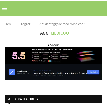
Hem
Taggar
Artiklar taggade med "Medicoo"
TAGG:
MEDICOO
Annons
ALLA KATEGORIER