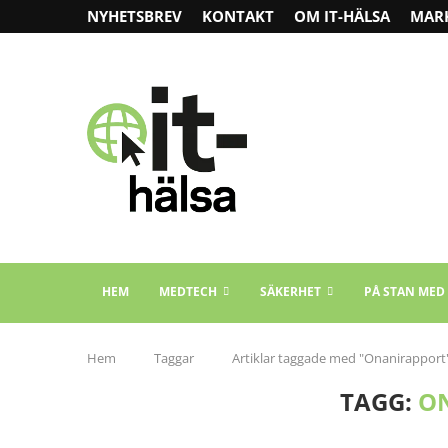
NYHETSBREV
KONTAKT
OM IT-HÄLSA
MAR
HEM
MEDTECH
SÄKERHET
PÅ STAN MED
Hem
Taggar
Artiklar taggade med "Onanirapport
TAGG:
O