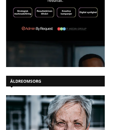
ÄLDREOMSORG