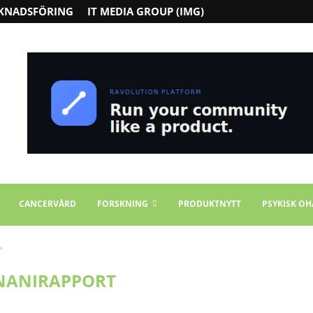
KNADSFÖRING
IT MEDIA GROUP (IMG)
CANCERVÅRD
FORSKNING
PRODUKTNYTT
PSYKISK OH
"
NANIRAPPORT