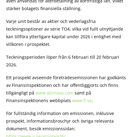
även användas för återbetalning av kortfristiga lån, vilket
stärker bolagets finansiella ställning.
Varje unit består av aktier och vederlagsfria
teckningsoptioner av serie TO4, vilka vid fullt utnyttjande
kan tillföra ytterligare kapital under 2026 i enlighet med
villkoren i prospektet.
Teckningsperioden löper från 6 februari till 20 februari
2026.
Ett prospekt avseende företrädesemissionen har godkänts
av Finansinspektionen och har offentliggjorts och finns
tillgängligt på
www.alzinova.com
samt på
Finansinspektionens webbplats
www.fi.se
.
För fullständig information om emissionen, inklusive
prospekt, informationsbroschyr och övriga relevanta
dokument, besök emissionssidan:
https://www.ii.se/alzinova26/