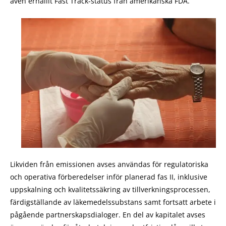
även erhållit Fast Track-status från amerikanska FDA.
Likviden från emissionen avses användas för regulatoriska
och operativa förberedelser inför planerad fas II, inklusive
uppskalning och kvalitetssäkring av tillverkningsprocessen,
färdigställande av läkemedelssubstans samt fortsatt arbete i
pågående partnerskapsdialoger. En del av kapitalet avses