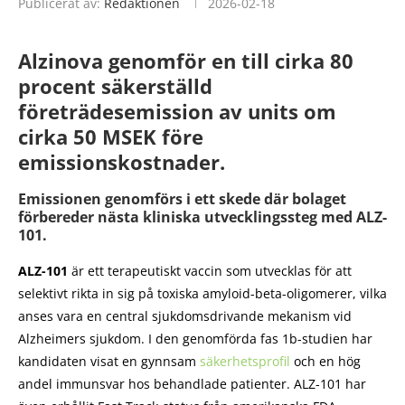
Publicerat av:
Redaktionen
2026-02-18
Alzinova genomför en till cirka 80
procent säkerställd
företrädesemission av units om
cirka 50 MSEK före
emissionskostnader.
Emissionen genomförs i ett skede där bolaget
förbereder nästa kliniska utvecklingssteg med ALZ-
101.
ALZ-101
är ett terapeutiskt vaccin som utvecklas för att
selektivt rikta in sig på toxiska amyloid-beta-oligomerer, vilka
anses vara en central sjukdomsdrivande mekanism vid
Alzheimers sjukdom. I den genomförda fas 1b-studien har
kandidaten visat en gynnsam
säkerhetsprofil
och en hög
andel immunsvar hos behandlade patienter. ALZ-101 har